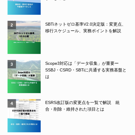
SBTiネットゼロ基準V2.0決定版：変更点、
2
移行スケジュール、実務ポイントを解説
Scope3対応は「データ収集」が重要ー
3
SSBJ・CSRD・SBTiに共通する実務基盤と
は
ESRS改訂版の変更点を一覧で解説 統
4
合・削除・維持された項目とは