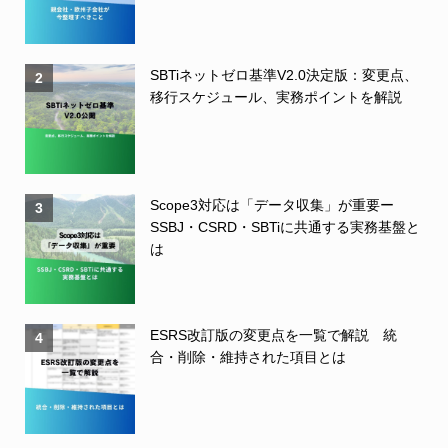
SBTiネットゼロ基準V2.0決定版：変更点、
2
移行スケジュール、実務ポイントを解説
Scope3対応は「データ収集」が重要ー
3
SSBJ・CSRD・SBTiに共通する実務基盤と
は
ESRS改訂版の変更点を一覧で解説 統
4
合・削除・維持された項目とは