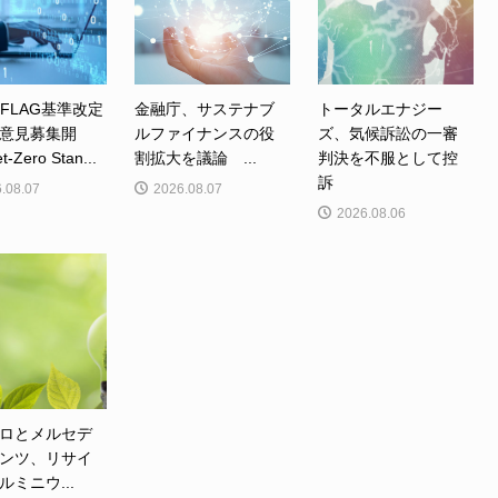
、FLAG基準改定
金融庁、サステナブ
トータルエナジー
意見募集開
ルファイナンスの役
ズ、気候訴訟の一審
Zero Stan...
割拡大を議論 ...
判決を不服として控
訴
.08.07
2026.08.07
2026.08.06
ロとメルセデ
ンツ、リサイ
ルミニウ...