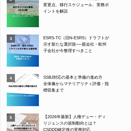
変更点、移行スケジュール、実務ポ
イントを解説
ESRS-TC（旧N-ESRS）ドラフトが
3
示す新たな選択肢──親会社・欧州
子会社が今整理すべきこと
SSBJ対応の基本と準備の進め方
4
全体像からマテリアリティ評価・指
標収集まで
【2026年最新】人権デュー・ディ
5
リジェンスの規制動向とは？
CSDDD確定後の実務対応