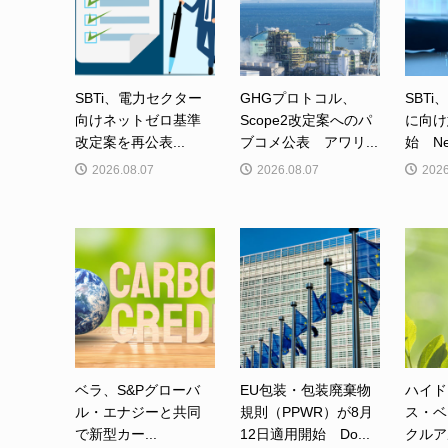
SBTi、電力セクター
GHGプロトコル、
SBTi
向けネットゼロ基準
Scope2改定案へのパ
に向け
改定案を再公表...
ブコメ公表 アワリ...
始 Net-
2026.08.07
2026.08.07
2026
ベラ、S&Pグローバ
EU包装・包装廃棄物
ハイド
ル・エナジーと共同
規則（PPWR）が8月
ス・ベ
で新型カー...
12日適用開始 Do...
クルア