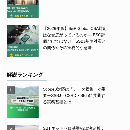
【2026年版】S&P Global CSA対応
はなぜ広がっているのか― ESG評
価だけではない、SSBJ基準対応と
の関係やその実務的な意味 ―
解説ランキング
Scope3対応は「データ収集」が重
1
要ーSSBJ・CSRD・SBTiに共通す
る実務基盤とは
SBTiネットゼロ基準V2.0決定版：
2