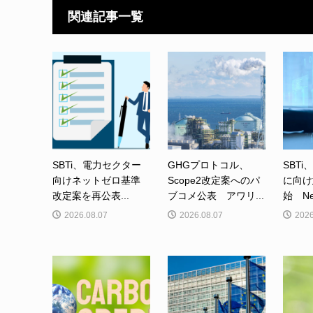
関連記事一覧
SBTi、電力セクター
GHGプロトコル、
SBTi
向けネットゼロ基準
Scope2改定案へのパ
に向け
改定案を再公表...
ブコメ公表 アワリ...
始 Net-
2026.08.07
2026.08.07
2026