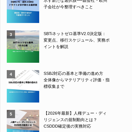
示す新たな選択肢──親会社・欧州
子会社が今整理すべきこと
SBTiネットゼロ基準V2.0決定版：
3
変更点、移行スケジュール、実務ポ
イントを解説
SSBJ対応の基本と準備の進め方
4
全体像からマテリアリティ評価・指
標収集まで
【2026年最新】人権デュー・ディ
5
リジェンスの規制動向とは？
CSDDD確定後の実務対応