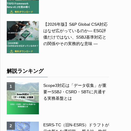
【2026年版】S&P Global CSA対応
はなぜ広がっているのか― ESG評
価だけではない、SSBJ基準対応と
の関係やその実務的な意味 ―
解説ランキング
Scope3対応は「データ収集」が重
1
要ーSSBJ・CSRD・SBTiに共通す
る実務基盤とは
ESRS-TC（旧N-ESRS）ドラフトが
2