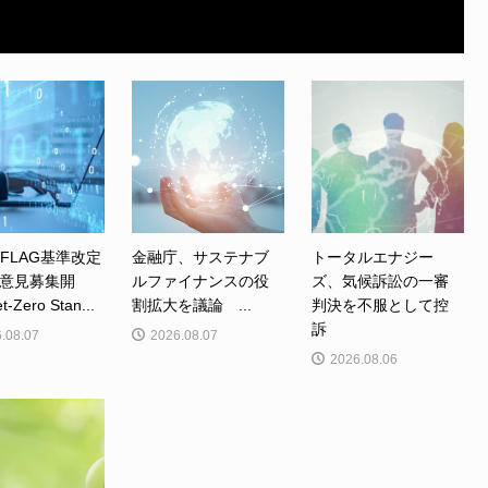
、FLAG基準改定
金融庁、サステナブ
トータルエナジー
意見募集開
ルファイナンスの役
ズ、気候訴訟の一審
Zero Stan...
割拡大を議論 ...
判決を不服として控
訴
.08.07
2026.08.07
2026.08.06