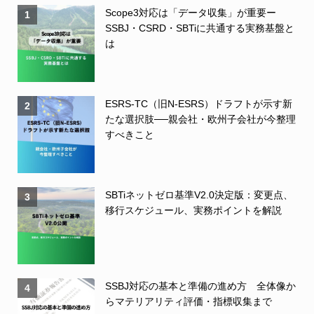
Scope3対応は「データ収集」が重要ー
1
SSBJ・CSRD・SBTiに共通する実務基盤と
は
ESRS-TC（旧N-ESRS）ドラフトが示す新
2
たな選択肢──親会社・欧州子会社が今整理
すべきこと
SBTiネットゼロ基準V2.0決定版：変更点、
3
移行スケジュール、実務ポイントを解説
SSBJ対応の基本と準備の進め方 全体像か
4
らマテリアリティ評価・指標収集まで