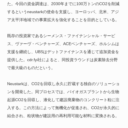
た。今回の資金調達は、2030年までに100万トンのCO2を削減
するというneustarkの使命を支援し、ヨーロッパ、北米、アジ
ア太平洋地域での事業拡大を強化することを目的としている。
既存の投資家であるシーメンス・ファイナンシャル・サービ
ス、ヴァーヴ・ベンチャーズ、ACEベンチャーズ、ホルシムは
支援を継続し、UBSはデットファイナンスを通じて追加資金を
提供した。cdr.fyi社によると、同投資ラウンドは炭素除去分野
で最大級のものだという。
Neustarkは、CO2を回収し永久に貯蔵する独自のソリューショ
ンを開発した。同プロセスでは、バイオガスプラントから生物
起源CO2を回収し、液化して建設廃棄物のコンクリート粒に注
入する。この方法によって無機化が促進され、CO2が永久的に
結合され、粒状物が建設用の再利用可能な材料に変換される。