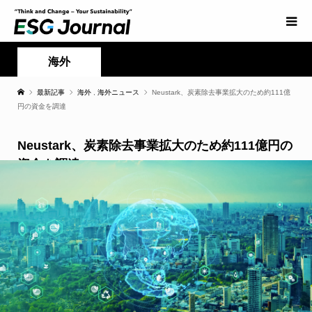
海外
最新記事
海外
,
海外ニュース
Neustark、炭素除去事業拡大のため約111億
円の資金を調達
Neustark、炭素除去事業拡大のため約111億円の
資金を調達