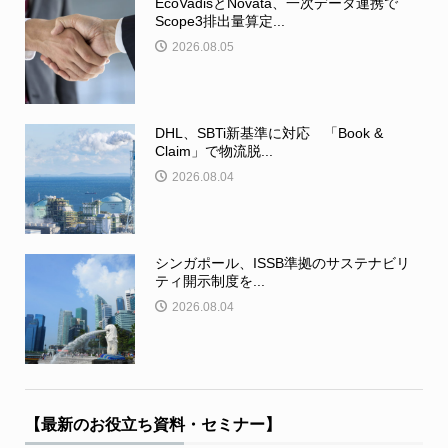
EcoVadisとNovata、一次データ連携で
Scope3排出量算定...
2026.08.05
DHL、SBTi新基準に対応 「Book &
Claim」で物流脱...
2026.08.04
シンガポール、ISSB準拠のサステナビリ
ティ開示制度を...
2026.08.04
【最新のお役立ち資料・セミナー】