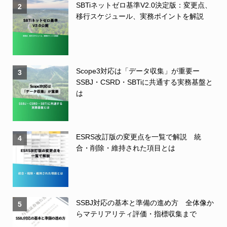
SBTiネットゼロ基準V2.0決定版：変更点、
2
移行スケジュール、実務ポイントを解説
Scope3対応は「データ収集」が重要ー
3
SSBJ・CSRD・SBTiに共通する実務基盤と
は
ESRS改訂版の変更点を一覧で解説 統
4
合・削除・維持された項目とは
SSBJ対応の基本と準備の進め方 全体像か
5
らマテリアリティ評価・指標収集まで