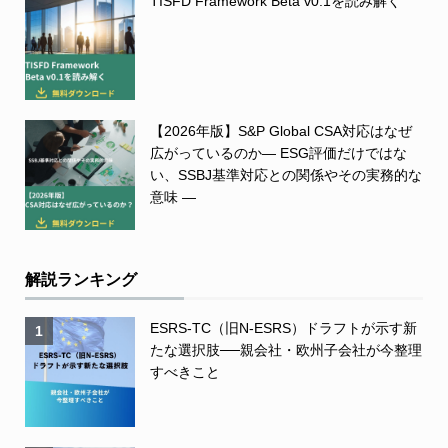
TISFD Framework Beta v0.1を読み解く
【2026年版】S&P Global CSA対応はなぜ
広がっているのか― ESG評価だけではな
い、SSBJ基準対応との関係やその実務的な
意味 ―
解説ランキング
ESRS-TC（旧N-ESRS）ドラフトが示す新
1
たな選択肢──親会社・欧州子会社が今整理
すべきこと