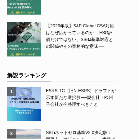
【2026年版】S&P Global CSA対応
はなぜ広がっているのか― ESG評
価だけではない、SSBJ基準対応と
の関係やその実務的な意味 ―
解説ランキング
ESRS-TC（旧N-ESRS）ドラフトが
1
示す新たな選択肢──親会社・欧州
子会社が今整理すべきこと
SBTiネットゼロ基準V2.0決定版：
2