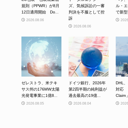
規則（PPWR）が8月
ズ、気候訴訟の一審
ル・エ
12日適用開始 Do...
判決を不服として控
で新型カ
訴
2026.08.06
2026
2026.08.06
ゼレストラ、米テキ
ドイツ銀行、2026年
DHL、
サス州の176MW太陽
第2四半期の純利益が
対応 「
光発電事業に1億8...
過去最高の19億...
Clai
2026.08.05
2026.08.04
2026