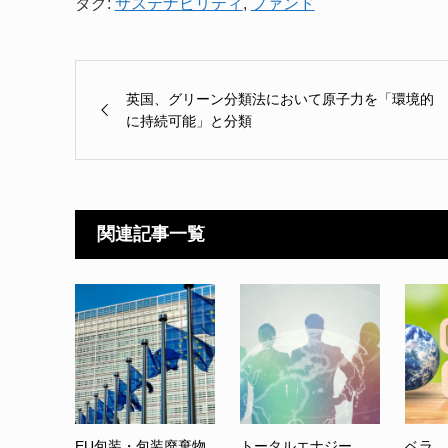
タグ:
サステナビリティ
,
ファンド
英国、グリーン分類法において原子力を「環境的
に持続可能」と分類
関連記事一覧
EU包装・包装廃棄物
トータルエナジー
ベラ、