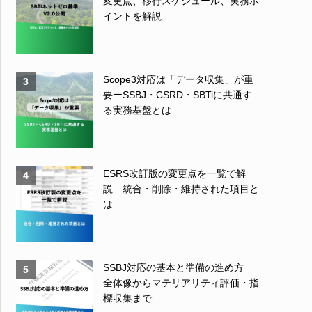
変更点、移行スケジュール、実務ポ
イントを解説
Scope3対応は「データ収集」が重
3
要ーSSBJ・CSRD・SBTiに共通す
る実務基盤とは
ESRS改訂版の変更点を一覧で解
4
説 統合・削除・維持された項目と
は
SSBJ対応の基本と準備の進め方
5
全体像からマテリアリティ評価・指
標収集まで