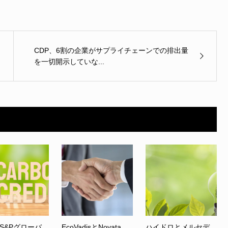
CDP、6割の企業がサプライチェーンでの排出量
を一切開示していな...
S&Pグローバ
EcoVadisとNovata、
ハイドロとメルセデ