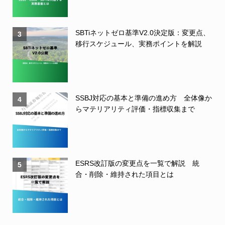
SBTiネットゼロ基準V2.0決定版：変更点、
3
移行スケジュール、実務ポイントを解説
SSBJ対応の基本と準備の進め方 全体像か
4
らマテリアリティ評価・指標収集まで
ESRS改訂版の変更点を一覧で解説 統
5
合・削除・維持された項目とは