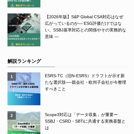
【2026年版】S&P Global CSA対応はなぜ
広がっているのか― ESG評価だけではな
い、SSBJ基準対応との関係やその実務的な
意味 ―
解説ランキング
ESRS-TC（旧N-ESRS）ドラフトが示す新
1
たな選択肢──親会社・欧州子会社が今整理
すべきこと
Scope3対応は「データ収集」が重要ー
2
SSBJ・CSRD・SBTiに共通する実務基盤と
は