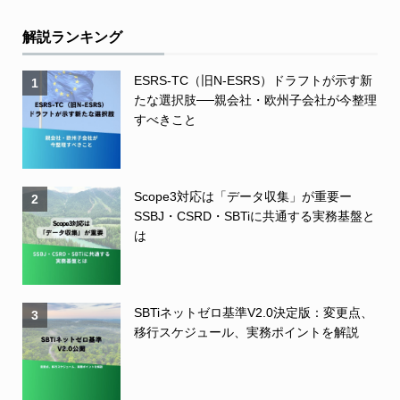
解説ランキング
ESRS-TC（旧N-ESRS）ドラフトが示す新
1
たな選択肢──親会社・欧州子会社が今整理
すべきこと
Scope3対応は「データ収集」が重要ー
2
SSBJ・CSRD・SBTiに共通する実務基盤と
は
SBTiネットゼロ基準V2.0決定版：変更点、
3
移行スケジュール、実務ポイントを解説