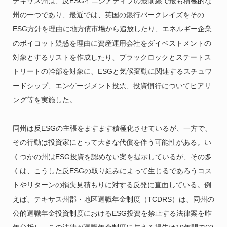
テキサス州は、反ESGイニシアティブの最前線で最も積極的な
州の一つであり、最近では、英国の銀行バークレイズをその
ESG方針を理由に地方債市場から追放したり、エネルギー企業
のボイコット疑惑を理由に資産運用会社をダイベストメントの
対象とするリストを作成したり、ブラックロックとステートス
トリートの幹部を対象に、ESGと気候変動に関連するスチュワ
ードシップ、エンゲージメント投票、投資慣行についてヒアリ
ング等を実施した。
同州は反ESGの主張をますます積極化させているが、一方で、
その行動は投資家にとって大きな代償を伴う可能性がある。い
くつかの州はESG投資を認めない案を提示しているが、その多
くは、こうした反ESGの取り組みによって生じるであろうコス
トやリターンの損失見積もりに対する反発に直面している。例
えば、テキサス州郡・地区退職年金制度（TCDRS）は、同州の
公的退職年金投資制度におけるESG投資を禁止する法律案を昨