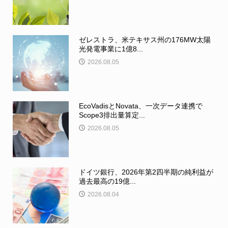
ゼレストラ、米テキサス州の176MW太陽
光発電事業に1億8...
2026.08.05
EcoVadisとNovata、一次データ連携で
Scope3排出量算定...
2026.08.05
ドイツ銀行、2026年第2四半期の純利益が
過去最高の19億...
2026.08.04