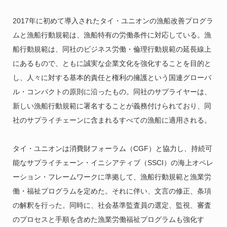
2017年に初めて導入されたタイ・ユニオンの漁船改善プログラ
ムと漁船行動規範は、漁船特有の労働条件に対応している。漁
船行動規範は、同社のビジネス労働・倫理行動規範の延長線上
にあるもので、ともに誠実な企業文化を強化することを目的と
し、人々に対する基本的責任と権利の擁護という国連グローバ
ル・コンパクトの原則に沿ったもの。同社のサプライヤーは、
新しい漁船行動規範に署名することが義務付けられており、同
社のサプライチェーンに含まれるすべての漁船に適用される。
タイ・ユニオンは消費財フォーラム（CGF）と協力し、持続可
能なサプライチェーン・イニシアティブ（SSCI）の海上オペレ
ーション・フレームワークに準拠して、漁船行動規範と漁業労
働・福祉プログラムを定めた。それに伴い、文言の修正、条項
の解釈を行った。同時に、社会基準監査員の選定、監視、審査
のプロセスと手順を含めた漁業労働福祉プログラムも強化す