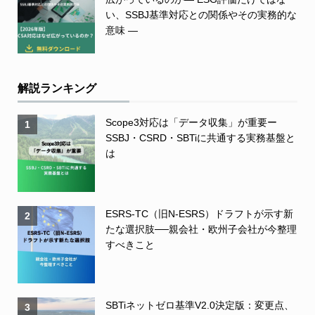
い、SSBJ基準対応との関係やその実務的な
意味 ―
解説ランキング
Scope3対応は「データ収集」が重要ー
1
SSBJ・CSRD・SBTiに共通する実務基盤と
は
ESRS-TC（旧N-ESRS）ドラフトが示す新
2
たな選択肢──親会社・欧州子会社が今整理
すべきこと
SBTiネットゼロ基準V2.0決定版：変更点、
3