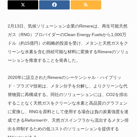
2月13日、気候ソリューション企業のRimereは、再生可能天然
ガス（RNG）プロバイダーのClean Energy Fuelsから1,000万
ドル（約15億円）の戦略的投資を受け、メタンと天然ガスをク
リーンな水素を含む持続可能な材料に変換するRimereのソリュ
ーションを推進することを発表した。
2020年に設立されたRimereのシーケンシャル・ハイブリッ
ド・プラズマ技術は、メタン分子を分解し、よりクリーンな代
替物質に再構成する。同社のソリューションには、CO2を排出
することなく天然ガスをクリーンな水素と高品質のグラフェン
に変換し、RNGを原料として使用する場合は負の炭素強度を達
成できるReformerや、天然ガスインフラから流出するメタン排
出を抑制するための低コストのソリューションを提供する