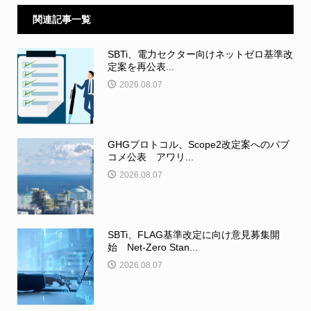
関連記事一覧
SBTi、電力セクター向けネットゼロ基準改
定案を再公表...
2026.08.07
GHGプロトコル、Scope2改定案へのパブ
コメ公表 アワリ...
2026.08.07
SBTi、FLAG基準改定に向け意見募集開
始 Net-Zero Stan...
2026.08.07