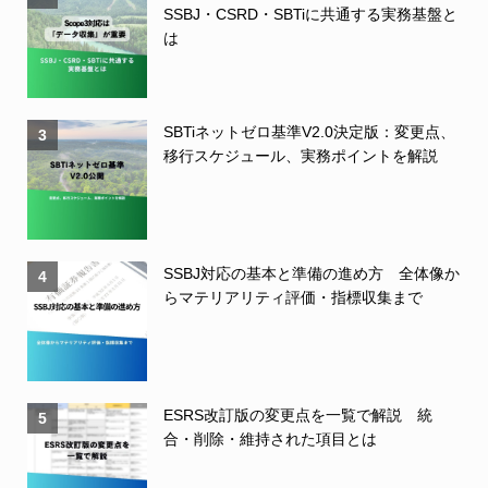
SSBJ・CSRD・SBTiに共通する実務基盤と
は
SBTiネットゼロ基準V2.0決定版：変更点、
3
移行スケジュール、実務ポイントを解説
SSBJ対応の基本と準備の進め方 全体像か
4
らマテリアリティ評価・指標収集まで
ESRS改訂版の変更点を一覧で解説 統
5
合・削除・維持された項目とは