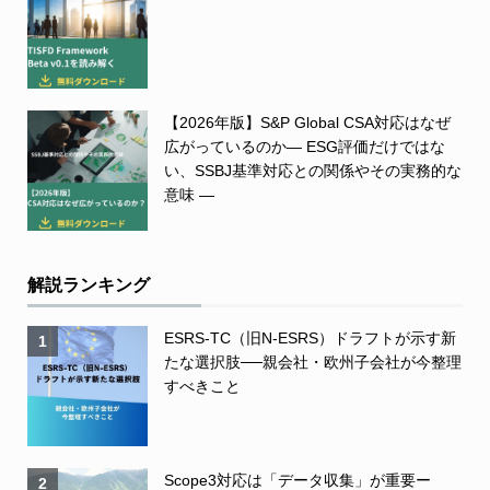
【2026年版】S&P Global CSA対応はなぜ
広がっているのか― ESG評価だけではな
い、SSBJ基準対応との関係やその実務的な
意味 ―
解説ランキング
ESRS-TC（旧N-ESRS）ドラフトが示す新
1
たな選択肢──親会社・欧州子会社が今整理
すべきこと
Scope3対応は「データ収集」が重要ー
2