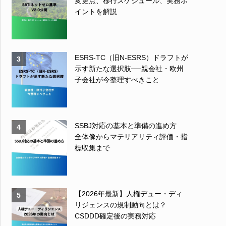
変更点、移行スケジュール、実務ポ
イントを解説
ESRS-TC（旧N-ESRS）ドラフトが
3
示す新たな選択肢──親会社・欧州
子会社が今整理すべきこと
SSBJ対応の基本と準備の進め方
4
全体像からマテリアリティ評価・指
標収集まで
【2026年最新】人権デュー・ディ
5
リジェンスの規制動向とは？
CSDDD確定後の実務対応