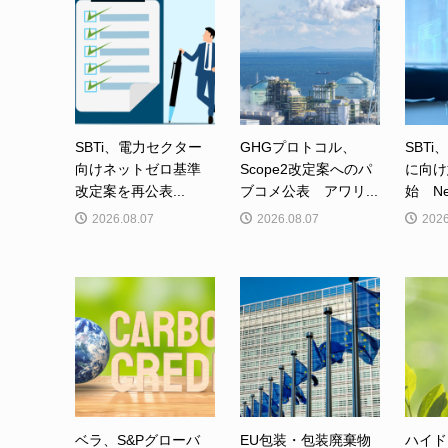
SBTi、電力セクター
GHGプロトコル、
SBTi
向けネットゼロ基準
Scope2改定案へのパ
に向け
改定案を再公表...
ブコメ公表 アワリ...
始 Net-
2026.08.07
2026.08.07
2026
ベラ、S&Pグローバ
EU包装・包装廃棄物
ハイド