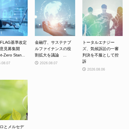
、FLAG基準改定
金融庁、サステナブ
トータルエナジー
意見募集開
ルファイナンスの役
ズ、気候訴訟の一審
Zero Stan...
割拡大を議論 ...
判決を不服として控
訴
.08.07
2026.08.07
2026.08.06
ロとメルセデ