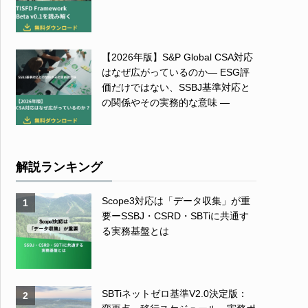
【2026年版】S&P Global CSA対応
はなぜ広がっているのか― ESG評
価だけではない、SSBJ基準対応と
の関係やその実務的な意味 ―
解説ランキング
Scope3対応は「データ収集」が重
1
要ーSSBJ・CSRD・SBTiに共通す
る実務基盤とは
SBTiネットゼロ基準V2.0決定版：
2