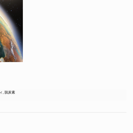
ィ
,
脱炭素