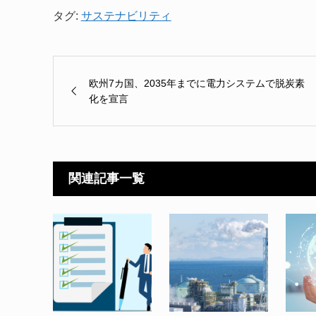
タグ:
サステナビリティ
欧州7カ国、2035年までに電力システムで脱炭素
化を宣言
関連記事一覧