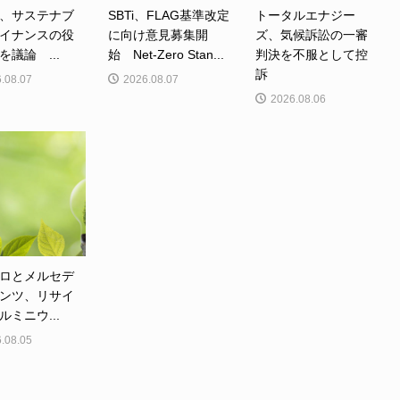
、サステナブ
SBTi、FLAG基準改定
トータルエナジー
イナンスの役
に向け意見募集開
ズ、気候訴訟の一審
を議論 ...
始 Net-Zero Stan...
判決を不服として控
訴
.08.07
2026.08.07
2026.08.06
ロとメルセデ
ンツ、リサイ
ルミニウ...
.08.05