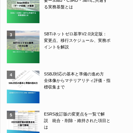
要ーSSBJ・CSRD・SBTiに共通す
る実務基盤とは
SBTiネットゼロ基準V2.0決定版：
3
変更点、移行スケジュール、実務ポ
イントを解説
SSBJ対応の基本と準備の進め方
4
全体像からマテリアリティ評価・指
標収集まで
ESRS改訂版の変更点を一覧で解
5
説 統合・削除・維持された項目と
は