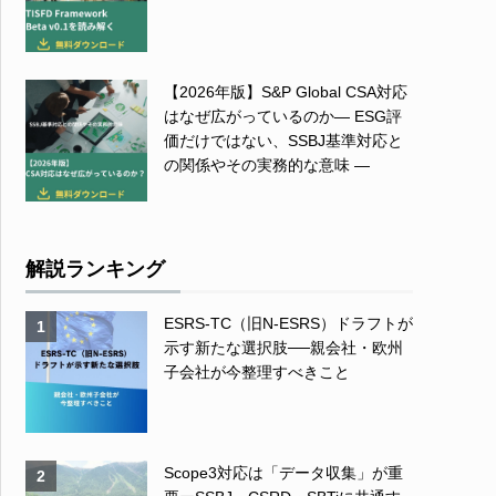
【2026年版】S&P Global CSA対応
はなぜ広がっているのか― ESG評
価だけではない、SSBJ基準対応と
の関係やその実務的な意味 ―
解説ランキング
ESRS-TC（旧N-ESRS）ドラフトが
1
示す新たな選択肢──親会社・欧州
子会社が今整理すべきこと
Scope3対応は「データ収集」が重
2