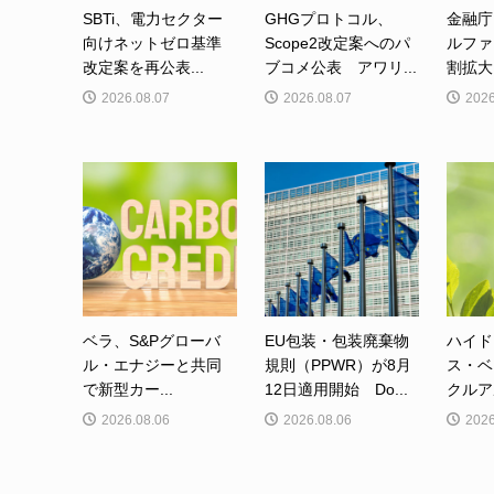
SBTi、電力セクター
GHGプロトコル、
金融庁
向けネットゼロ基準
Scope2改定案へのパ
ルファ
改定案を再公表...
ブコメ公表 アワリ...
割拡大
2026.08.07
2026.08.07
2026
ベラ、S&Pグローバ
EU包装・包装廃棄物
ハイド
ル・エナジーと共同
規則（PPWR）が8月
ス・ベ
で新型カー...
12日適用開始 Do...
クルア
2026.08.06
2026.08.06
2026