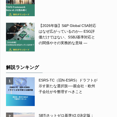
【2026年版】S&P Global CSA対応
はなぜ広がっているのか― ESG評
価だけではない、SSBJ基準対応と
の関係やその実務的な意味 ―
解説ランキング
ESRS-TC（旧N-ESRS）ドラフトが
1
示す新たな選択肢──親会社・欧州
子会社が今整理すべきこと
SBTiネットゼロ基準V2.0決定版：
2