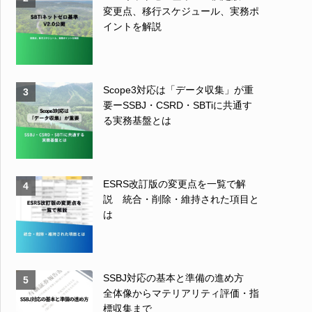
変更点、移行スケジュール、実務ポ
イントを解説
Scope3対応は「データ収集」が重
3
要ーSSBJ・CSRD・SBTiに共通す
る実務基盤とは
ESRS改訂版の変更点を一覧で解
4
説 統合・削除・維持された項目と
は
SSBJ対応の基本と準備の進め方
5
全体像からマテリアリティ評価・指
標収集まで