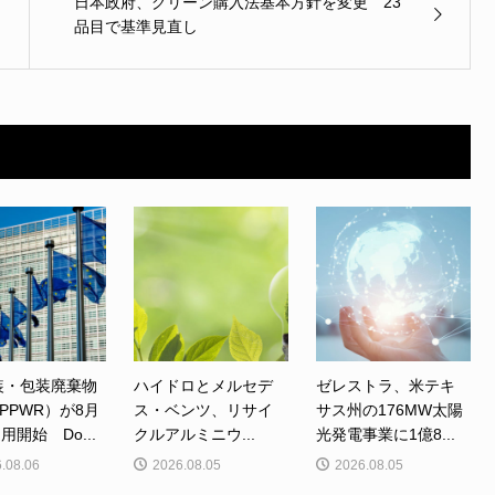
日本政府、グリーン購入法基本方針を変更 23
品目で基準見直し
装・包装廃棄物
ハイドロとメルセデ
ゼレストラ、米テキ
PPWR）が8月
ス・ベンツ、リサイ
サス州の176MW太陽
用開始 Do...
クルアルミニウ...
光発電事業に1億8...
.08.06
2026.08.05
2026.08.05