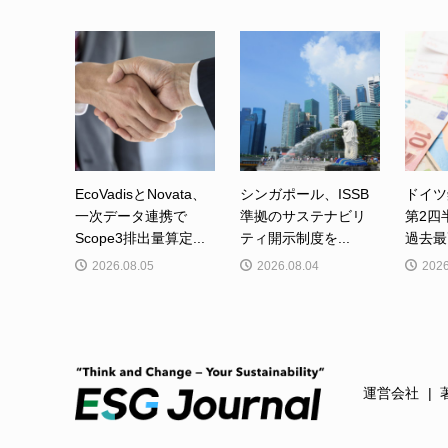
EcoVadisとNovata、
シンガポール、ISSB
ドイツ
一次データ連携で
準拠のサステナビリ
第2四
Scope3排出量算定...
ティ開示制度を...
過去最高
2026.08.05
2026.08.04
2026
運営会社