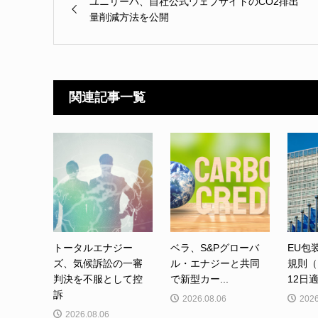
ユニリーバ、自社公式ウェブサイトのCO2排出
量削減方法を公開
関連記事一覧
トータルエナジー
ベラ、S&Pグローバ
EU包
ズ、気候訴訟の一審
ル・エナジーと共同
規則（
判決を不服として控
で新型カー...
12日適
訴
2026.08.06
2026
2026.08.06