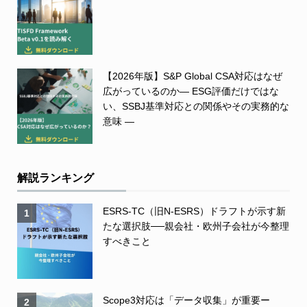
【2026年版】S&P Global CSA対応はなぜ
広がっているのか― ESG評価だけではな
い、SSBJ基準対応との関係やその実務的な
意味 ―
解説ランキング
ESRS-TC（旧N-ESRS）ドラフトが示す新
1
たな選択肢──親会社・欧州子会社が今整理
すべきこと
Scope3対応は「データ収集」が重要ー
2