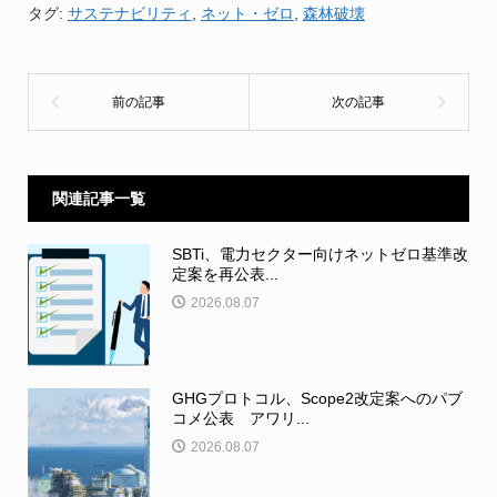
タグ:
サステナビリティ
,
ネット・ゼロ
,
森林破壊
関連記事一覧
SBTi、電力セクター向けネットゼロ基準改
定案を再公表...
2026.08.07
GHGプロトコル、Scope2改定案へのパブ
コメ公表 アワリ...
2026.08.07