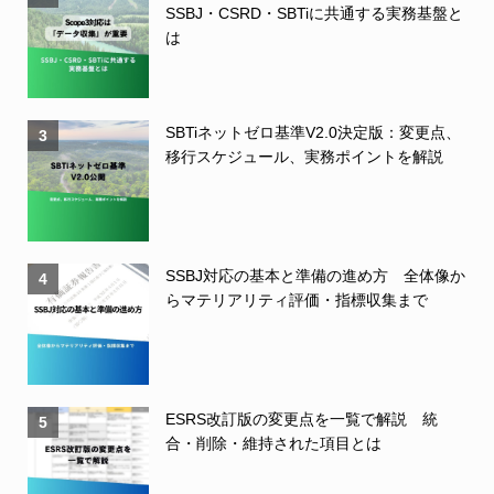
SSBJ・CSRD・SBTiに共通する実務基盤と
は
SBTiネットゼロ基準V2.0決定版：変更点、
3
移行スケジュール、実務ポイントを解説
SSBJ対応の基本と準備の進め方 全体像か
4
らマテリアリティ評価・指標収集まで
ESRS改訂版の変更点を一覧で解説 統
5
合・削除・維持された項目とは