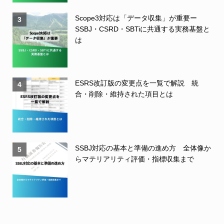
Scope3対応は「データ収集」が重要ー
3
SSBJ・CSRD・SBTiに共通する実務基盤と
は
ESRS改訂版の変更点を一覧で解説 統
4
合・削除・維持された項目とは
SSBJ対応の基本と準備の進め方 全体像か
5
らマテリアリティ評価・指標収集まで