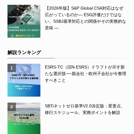
【2026年版】S&P Global CSA対応はなぜ
広がっているのか― ESG評価だけではな
い、SSBJ基準対応との関係やその実務的な
意味 ―
解説ランキング
ESRS-TC（旧N-ESRS）ドラフトが示す新
1
たな選択肢──親会社・欧州子会社が今整理
すべきこと
SBTiネットゼロ基準V2.0決定版：変更点、
2
移行スケジュール、実務ポイントを解説