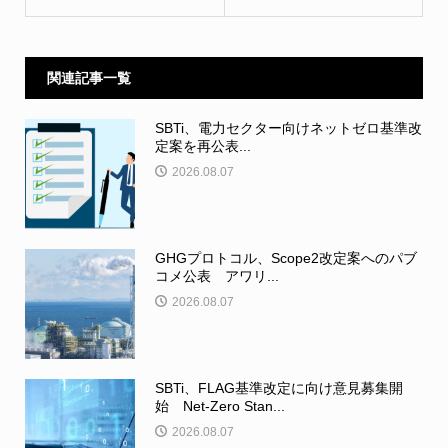
関連記事一覧
SBTi、電力セクター向けネットゼロ基準改
定案を再公表...
2026.08.07
GHGプロトコル、Scope2改定案へのパブ
コメ公表 アワリ...
2026.08.07
SBTi、FLAG基準改定に向け意見募集開
始 Net-Zero Stan...
2026.08.07