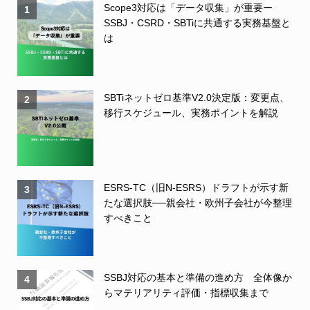
Scope3対応は「データ収集」が重要ー
1
SSBJ・CSRD・SBTiに共通する実務基盤と
は
SBTiネットゼロ基準V2.0決定版：変更点、
2
移行スケジュール、実務ポイントを解説
ESRS-TC（旧N-ESRS）ドラフトが示す新
3
たな選択肢──親会社・欧州子会社が今整理
すべきこと
SSBJ対応の基本と準備の進め方 全体像か
4
らマテリアリティ評価・指標収集まで