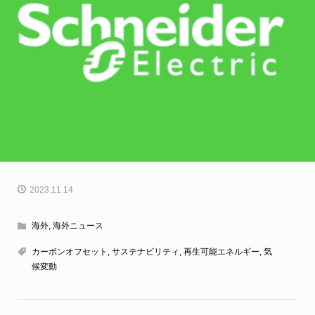
2023.11.14
海外
,
海外ニュース
カーボンオフセット
,
サステナビリティ
,
再生可能エネルギー
,
気
候変動