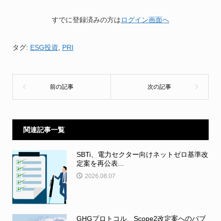
すでに登録済みの方は
ログイン画面へ
タグ:
ESG投資
,
PRI
関連記事一覧
SBTi、電力セクター向けネットゼロ基準改
定案を再公表...
2026.08.07
GHGプロトコル、Scope2改定案へのパブ