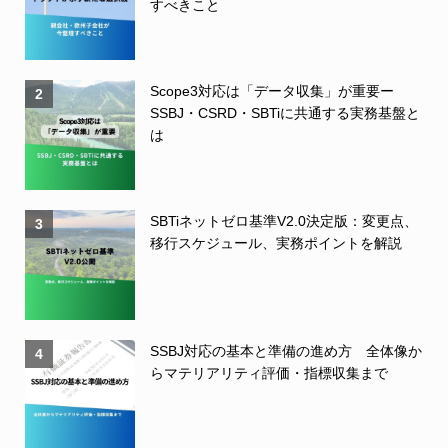
すべきこと
Scope3対応は「データ収集」が重要ー
2
SSBJ・CSRD・SBTiに共通する実務基盤と
は
SBTiネットゼロ基準V2.0決定版：変更点、
3
移行スケジュール、実務ポイントを解説
SSBJ対応の基本と準備の進め方 全体像か
4
らマテリアリティ評価・指標収集まで