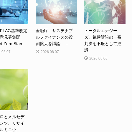
、FLAG基準改定
金融庁、サステナブ
トータルエナジー
意見募集開
ルファイナンスの役
ズ、気候訴訟の一審
Zero Stan...
割拡大を議論 ...
判決を不服として控
訴
.08.07
2026.08.07
2026.08.06
ロとメルセデ
ンツ、リサイ
ルミニウ...