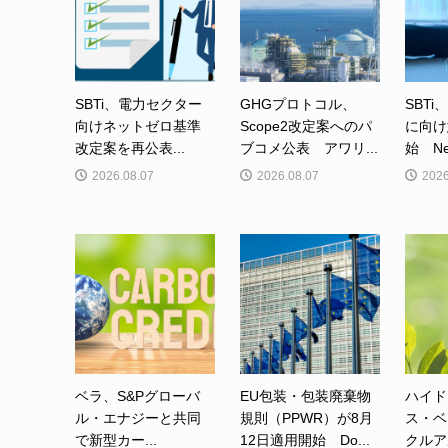
SBTi、電力セクター
GHGプロトコル、
SBTi
向けネットゼロ基準
Scope2改定案へのパ
に向け
改定案を再公表...
ブコメ公表 アワリ...
始 Net-
2026.08.07
2026.08.07
2026
ベラ、S&Pグローバ
EU包装・包装廃棄物
ハイド
ル・エナジーと共同
規則（PPWR）が8月
ス・ベ
で新型カー...
12日適用開始 Do...
クルア