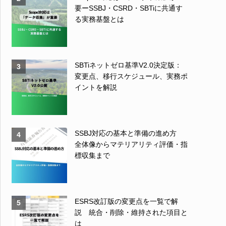
要ーSSBJ・CSRD・SBTiに共通す
る実務基盤とは
SBTiネットゼロ基準V2.0決定版：
3
変更点、移行スケジュール、実務ポ
イントを解説
SSBJ対応の基本と準備の進め方
4
全体像からマテリアリティ評価・指
標収集まで
ESRS改訂版の変更点を一覧で解
5
説 統合・削除・維持された項目と
は