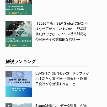
【2026年版】S&P Global CSA対応
はなぜ広がっているのか― ESG評
価だけではない、SSBJ基準対応と
の関係やその実務的な意味 ―
解説ランキング
ESRS-TC（旧N-ESRS）ドラフトが
1
示す新たな選択肢──親会社・欧州
子会社が今整理すべきこと
Scope3対応は「データ収集」が重
2