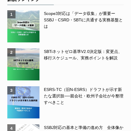
Scope3対応は「データ収集」が重要ー
1
SSBJ・CSRD・SBTiに共通する実務基盤と
は
SBTiネットゼロ基準V2.0決定版：変更点、
2
移行スケジュール、実務ポイントを解説
ESRS-TC（旧N-ESRS）ドラフトが示す新
3
たな選択肢──親会社・欧州子会社が今整理
すべきこと
SSBJ対応の基本と準備の進め方 全体像か
4