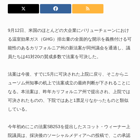
9月12日、米国のほとんどの大企業にバリューチェーンにおけ
る温室効果ガス（GHG）排出量の全面的な開示を義務付ける可
能性のあるカリフォルニア州の新法案が同州議会を通過し、議
員たちは41対20の賛成多数で法案を可決した。
法案は今後、すでに5月に可決された上院に戻り、そこからニ
ューソム州知事の机上で法案成立の最終判断が下されることに
なる。本法案は、昨年カリフォルニア州で提出され、上院では
可決されたものの、下院ではあと1票足りなかったものと類似
している。
今年初めにこの法案SB253を提出したスコット・ウィーナー上
院議員は、採決後のソーシャルメディアへの投稿で、この承認