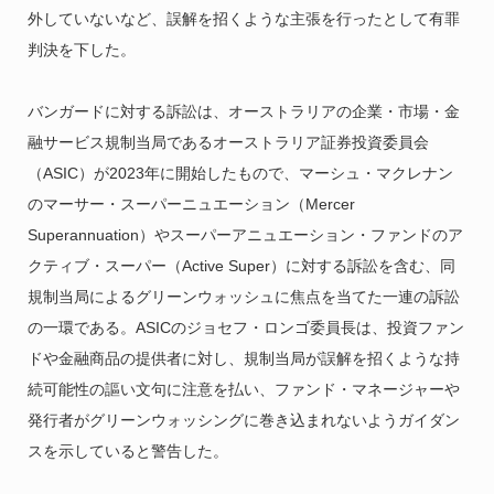
外していないなど、誤解を招くような主張を行ったとして有罪
判決を下した。
バンガードに対する訴訟は、オーストラリアの企業・市場・金
融サービス規制当局であるオーストラリア証券投資委員会
（ASIC）が2023年に開始したもので、マーシュ・マクレナン
のマーサー・スーパーニュエーション（Mercer
Superannuation）やスーパーアニュエーション・ファンドのア
クティブ・スーパー（Active Super）に対する訴訟を含む、同
規制当局によるグリーンウォッシュに焦点を当てた一連の訴訟
の一環である。ASICのジョセフ・ロンゴ委員長は、投資ファン
ドや金融商品の提供者に対し、規制当局が誤解を招くような持
続可能性の謳い文句に注意を払い、ファンド・マネージャーや
発行者がグリーンウォッシングに巻き込まれないようガイダン
スを示していると警告した。