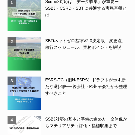
Scope3対応は「データ収集」が重要ー
1
SSBJ・CSRD・SBTiに共通する実務基盤と
は
SBTiネットゼロ基準V2.0決定版：変更点、
2
移行スケジュール、実務ポイントを解説
ESRS-TC（旧N-ESRS）ドラフトが示す新
3
たな選択肢──親会社・欧州子会社が今整理
すべきこと
SSBJ対応の基本と準備の進め方 全体像か
4
らマテリアリティ評価・指標収集まで