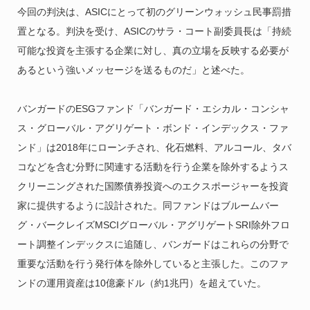
今回の判決は、ASICにとって初のグリーンウォッシュ民事罰措
置となる。判決を受け、ASICのサラ・コート副委員長は「持続
可能な投資を主張する企業に対し、真の立場を反映する必要が
あるという強いメッセージを送るものだ」と述べた。
バンガードのESGファンド「バンガード・エシカル・コンシャ
ス・グローバル・アグリゲート・ボンド・インデックス・ファ
ンド」は2018年にローンチされ、化石燃料、アルコール、タバ
コなどを含む分野に関連する活動を行う企業を除外するようス
クリーニングされた国際債券投資へのエクスポージャーを投資
家に提供するように設計された。同ファンドはブルームバー
グ・バークレイズMSCIグローバル・アグリゲートSRI除外フロ
ート調整インデックスに追随し、バンガードはこれらの分野で
重要な活動を行う発行体を除外していると主張した。このファ
ンドの運用資産は10億豪ドル（約1兆円）を超えていた。