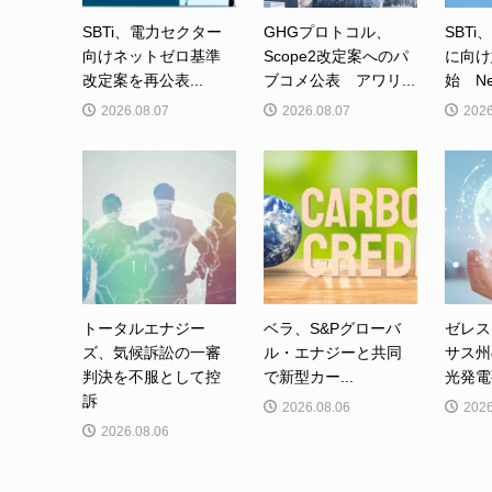
SBTi、電力セクター
GHGプロトコル、
SBTi
向けネットゼロ基準
Scope2改定案へのパ
に向け
改定案を再公表...
ブコメ公表 アワリ...
始 Net-
2026.08.07
2026.08.07
2026
トータルエナジー
ベラ、S&Pグローバ
ゼレス
ズ、気候訴訟の一審
ル・エナジーと共同
サス州
判決を不服として控
で新型カー...
光発電事
訴
2026.08.06
2026
2026.08.06