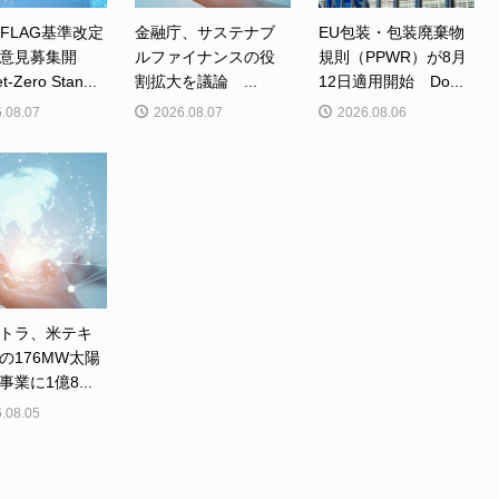
、FLAG基準改定
金融庁、サステナブ
EU包装・包装廃棄物
意見募集開
ルファイナンスの役
規則（PPWR）が8月
Zero Stan...
割拡大を議論 ...
12日適用開始 Do...
.08.07
2026.08.07
2026.08.06
トラ、米テキ
の176MW太陽
業に1億8...
.08.05