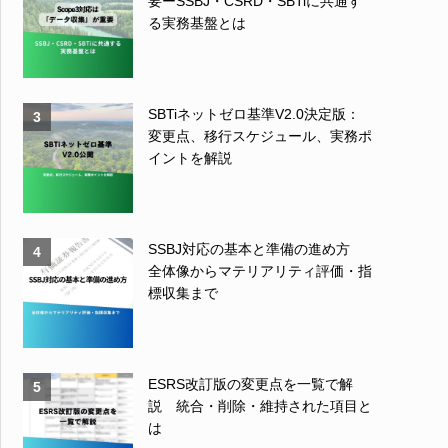
要ーSSBJ・CSRD・SBTiに共通す
る実務基盤とは
SBTiネットゼロ基準V2.0決定版：
3
変更点、移行スケジュール、実務ポ
イントを解説
SSBJ対応の基本と準備の進め方
4
全体像からマテリアリティ評価・指
標収集まで
ESRS改訂版の変更点を一覧で解
5
説 統合・削除・維持された項目と
は