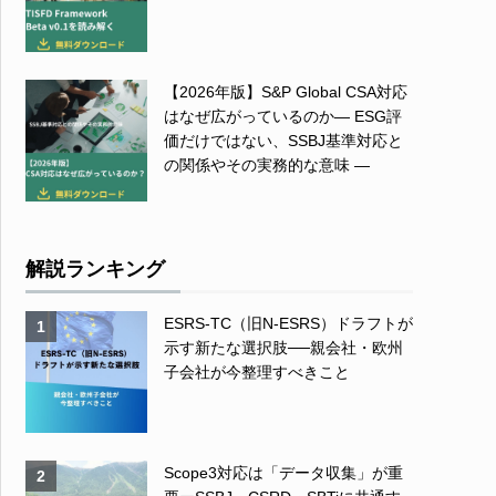
【2026年版】S&P Global CSA対応
はなぜ広がっているのか― ESG評
価だけではない、SSBJ基準対応と
の関係やその実務的な意味 ―
解説ランキング
ESRS-TC（旧N-ESRS）ドラフトが
1
示す新たな選択肢──親会社・欧州
子会社が今整理すべきこと
Scope3対応は「データ収集」が重
2