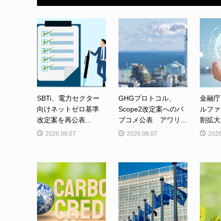
SBTi、電力セクター
GHGプロトコル、
金融庁
向けネットゼロ基準
Scope2改定案へのパ
ルファ
改定案を再公表...
ブコメ公表 アワリ...
割拡大
2026.08.07
2026.08.07
2026