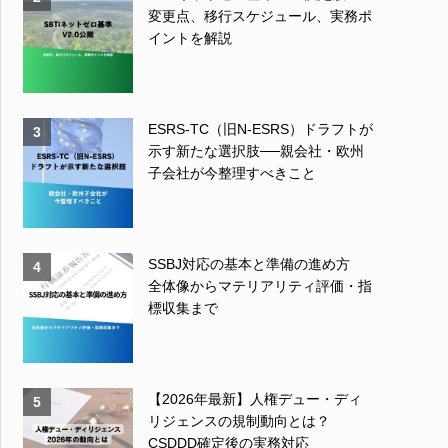
変更点、移行スケジュール、実務ポ
イントを解説
ESRS-TC（旧N-ESRS）ドラフトが
3
示す新たな選択肢──親会社・欧州
子会社が今整理すべきこと
SSBJ対応の基本と準備の進め方
4
全体像からマテリアリティ評価・指
標収集まで
【2026年最新】人権デュー・ディ
5
リジェンスの規制動向とは？
CSDDD確定後の実務対応