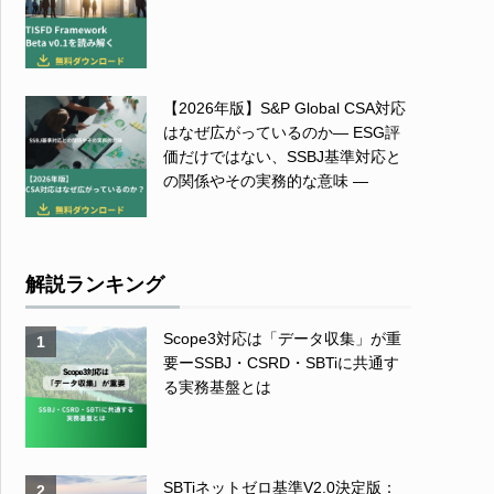
【2026年版】S&P Global CSA対応
はなぜ広がっているのか― ESG評
価だけではない、SSBJ基準対応と
の関係やその実務的な意味 ―
解説ランキング
Scope3対応は「データ収集」が重
1
要ーSSBJ・CSRD・SBTiに共通す
る実務基盤とは
SBTiネットゼロ基準V2.0決定版：
2