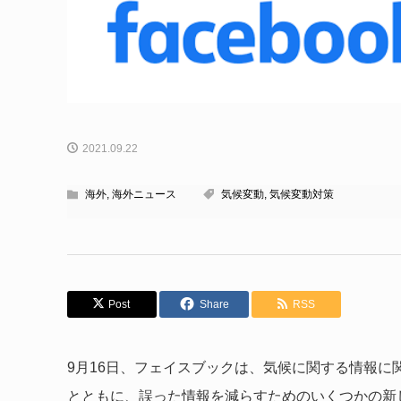
2021.09.22
海外
,
海外ニュース
気候変動
,
気候変動対策
Post
Share
RSS
9月16日、フェイスブックは、気候に関する情報
とともに、誤った情報を減らすためのいくつかの新