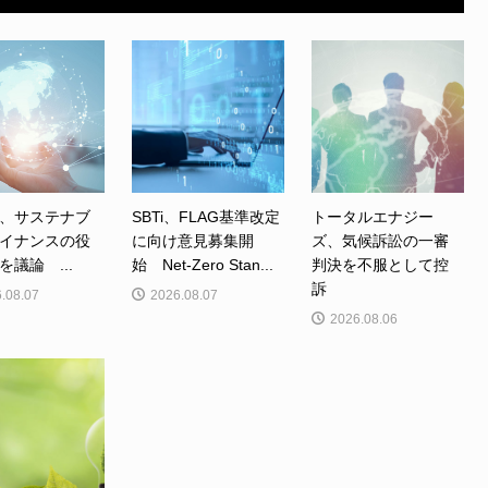
、サステナブ
SBTi、FLAG基準改定
トータルエナジー
イナンスの役
に向け意見募集開
ズ、気候訴訟の一審
を議論 ...
始 Net-Zero Stan...
判決を不服として控
訴
.08.07
2026.08.07
2026.08.06