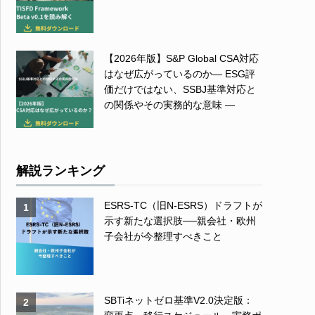
【2026年版】S&P Global CSA対応
はなぜ広がっているのか― ESG評
価だけではない、SSBJ基準対応と
の関係やその実務的な意味 ―
解説ランキング
ESRS-TC（旧N-ESRS）ドラフトが
1
示す新たな選択肢──親会社・欧州
子会社が今整理すべきこと
SBTiネットゼロ基準V2.0決定版：
2