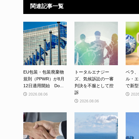
関連記事一覧
EU包装・包装廃棄物
トータルエナジー
ベラ、
規則（PPWR）が8月
ズ、気候訴訟の一審
ル・エ
12日適用開始 Do...
判決を不服として控
で新型カ
訴
2026.08.06
2026
2026.08.06