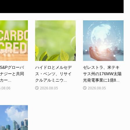
S&Pグローバ
ハイドロとメルセデ
ゼレストラ、米テキ
ナジーと共同
ス・ベンツ、リサイ
サス州の176MW太陽
ー...
クルアルミニウ...
光発電事業に1億8...
.08.06
2026.08.05
2026.08.05