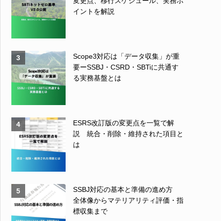
変更点、移行スケジュール、実務ポ
イントを解説
Scope3対応は「データ収集」が重
3
要ーSSBJ・CSRD・SBTiに共通す
る実務基盤とは
ESRS改訂版の変更点を一覧で解
4
説 統合・削除・維持された項目と
は
SSBJ対応の基本と準備の進め方
5
全体像からマテリアリティ評価・指
標収集まで