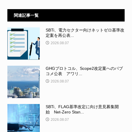
関連記事一覧
SBTi、電力セクター向けネットゼロ基準改
定案を再公表...
2026.08.07
GHGプロトコル、Scope2改定案へのパブ
コメ公表 アワリ...
2026.08.07
SBTi、FLAG基準改定に向け意見募集開
始 Net-Zero Stan...
2026.08.07