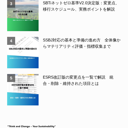
SBTiネットゼロ基準V2.0決定版：変更点、
3
移行スケジュール、実務ポイントを解説
SSBJ対応の基本と準備の進め方 全体像か
4
らマテリアリティ評価・指標収集まで
ESRS改訂版の変更点を一覧で解説 統
5
合・削除・維持された項目とは