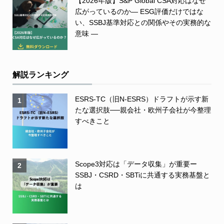
【2026年版】S&P Global CSA対応はなぜ
広がっているのか― ESG評価だけではな
い、SSBJ基準対応との関係やその実務的な
意味 ―
解説ランキング
ESRS-TC（旧N-ESRS）ドラフトが示す新
1
たな選択肢──親会社・欧州子会社が今整理
すべきこと
Scope3対応は「データ収集」が重要ー
2
SSBJ・CSRD・SBTiに共通する実務基盤と
は