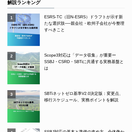
解説ランキング
ESRS-TC（旧N-ESRS）ドラフトが示す新
1
たな選択肢──親会社・欧州子会社が今整理
すべきこと
Scope3対応は「データ収集」が重要ー
2
SSBJ・CSRD・SBTiに共通する実務基盤と
は
SBTiネットゼロ基準V2.0決定版：変更点、
3
移行スケジュール、実務ポイントを解説
SSBJ対応の基本と準備の進め方 全体像か