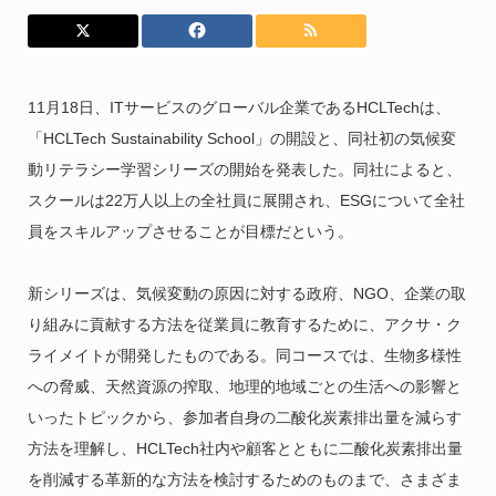
11月18日、ITサービスのグローバル企業であるHCLTechは、
「HCLTech Sustainability School」の開設と、同社初の気候変
動リテラシー学習シリーズの開始を発表した。同社によると、
スクールは22万人以上の全社員に展開され、ESGについて全社
員をスキルアップさせることが目標だという。
新シリーズは、気候変動の原因に対する政府、NGO、企業の取
り組みに貢献する方法を従業員に教育するために、アクサ・ク
ライメイトが開発したものである。同コースでは、生物多様性
への脅威、天然資源の搾取、地理的地域ごとの生活への影響と
いったトピックから、参加者自身の二酸化炭素排出量を減らす
方法を理解し、HCLTech社内や顧客とともに二酸化炭素排出量
を削減する革新的な方法を検討するためのものまで、さまざま