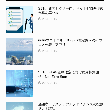
SBTi、電力セクター向けネットゼロ基準改
定案を再公表...
2026.08.07
GHGプロトコル、Scope2改定案へのパブ
コメ公表 アワリ...
2026.08.07
SBTi、FLAG基準改定に向け意見募集開
始 Net-Zero Stan...
2026.08.07
金融庁、サステナブルファイナンスの役割
拡大を議論 ...