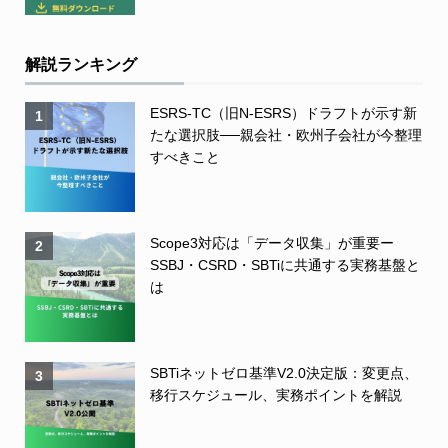
解説ランキング
ESRS-TC（旧N-ESRS）ドラフトが示す新
1
たな選択肢──親会社・欧州子会社が今整理
すべきこと
Scope3対応は「データ収集」が重要ー
2
SSBJ・CSRD・SBTiに共通する実務基盤と
は
SBTiネットゼロ基準V2.0決定版：変更点、
3
移行スケジュール、実務ポイントを解説