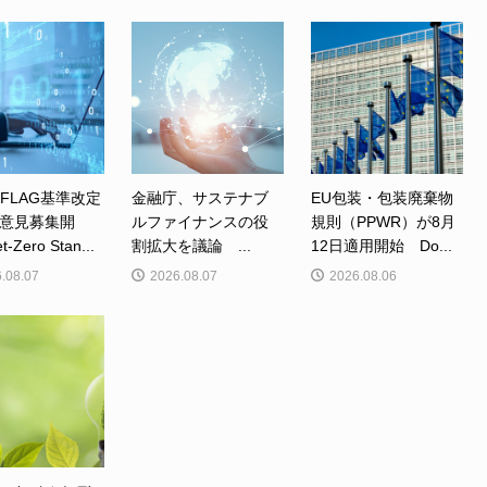
、FLAG基準改定
金融庁、サステナブ
EU包装・包装廃棄物
意見募集開
ルファイナンスの役
規則（PPWR）が8月
Zero Stan...
割拡大を議論 ...
12日適用開始 Do...
.08.07
2026.08.07
2026.08.06