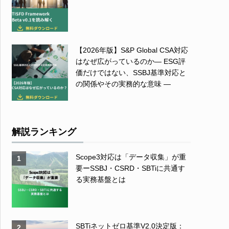
【2026年版】S&P Global CSA対応
はなぜ広がっているのか― ESG評
価だけではない、SSBJ基準対応と
の関係やその実務的な意味 ―
解説ランキング
Scope3対応は「データ収集」が重
1
要ーSSBJ・CSRD・SBTiに共通す
る実務基盤とは
SBTiネットゼロ基準V2.0決定版：
2