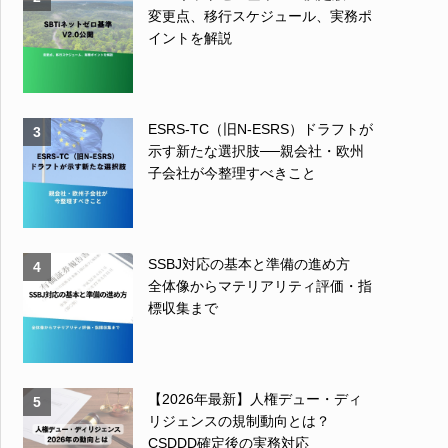
変更点、移行スケジュール、実務ポ
イントを解説
ESRS-TC（旧N-ESRS）ドラフトが
3
示す新たな選択肢──親会社・欧州
子会社が今整理すべきこと
SSBJ対応の基本と準備の進め方
4
全体像からマテリアリティ評価・指
標収集まで
【2026年最新】人権デュー・ディ
5
リジェンスの規制動向とは？
CSDDD確定後の実務対応