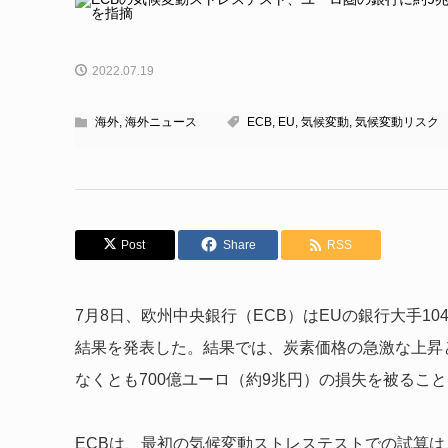
2022.07.19
海外
,
海外ニュース
ECB
,
EU
,
気候変動
,
気候変動リスク
Post
Share
RSS
7月8日、欧州中央銀行（ECB）はEUの銀行大手1
結果を発表した。結果では、炭素価格の急激な上昇
なくとも700億ユーロ（約9兆円）の損失を被るこ
ECBは、最初の気候変動ストレステストでの試算