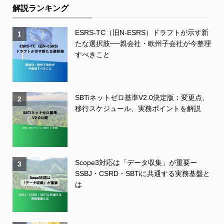
解説ランキング
ESRS-TC（旧N-ESRS）ドラフトが示す新
1
たな選択肢──親会社・欧州子会社が今整理
すべきこと
SBTiネットゼロ基準V2.0決定版：変更点、
2
移行スケジュール、実務ポイントを解説
Scope3対応は「データ収集」が重要ー
3
SSBJ・CSRD・SBTiに共通する実務基盤と
は