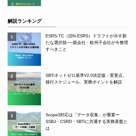
解説ランキング
ESRS-TC（旧N-ESRS）ドラフトが示す新
1
たな選択肢──親会社・欧州子会社が今整理
すべきこと
SBTiネットゼロ基準V2.0決定版：変更点、
2
移行スケジュール、実務ポイントを解説
Scope3対応は「データ収集」が重要ー
3
SSBJ・CSRD・SBTiに共通する実務基盤と
は