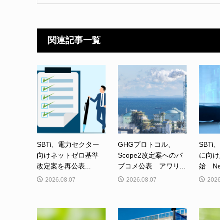
関連記事一覧
SBTi、電力セクター
GHGプロトコル、
SBTi
向けネットゼロ基準
Scope2改定案へのパ
に向け
改定案を再公表...
ブコメ公表 アワリ...
始 Net-
2026.08.07
2026.08.07
2026