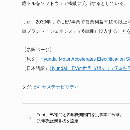
億ドルをソフトウェア機能に充当するとしている。
また、2030年までにEV事業で営業利益率10％以上を
車ブランド「ジェネシス」で6車種）投入すること
【参照ページ】
（原文）
Hyundai Motor Accelerates Electrification S
（日本語訳）
Hyundai、EVの世界市場シェア7％を
タグ:
EV
,
サステナビリティ
Ford、EV部門と内燃機関部門を別事業に分割。
EV事業は新目標を設定