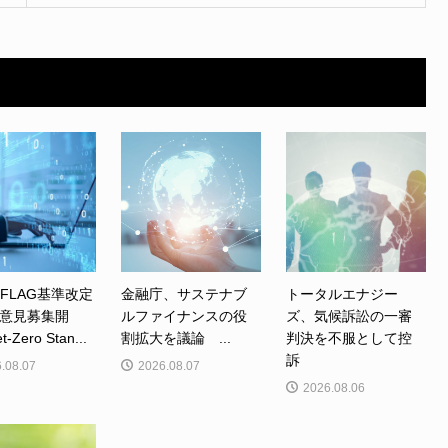
、FLAG基準改定
金融庁、サステナブ
トータルエナジー
意見募集開
ルファイナンスの役
ズ、気候訴訟の一審
Zero Stan...
割拡大を議論 ...
判決を不服として控
訴
.08.07
2026.08.07
2026.08.06