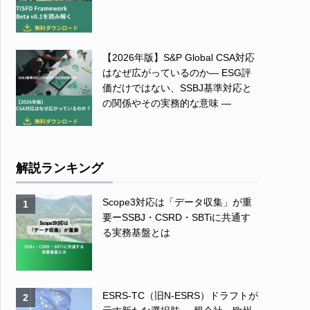
【2026年版】S&P Global CSA対応
はなぜ広がっているのか― ESG評
価だけではない、SSBJ基準対応と
の関係やその実務的な意味 ―
解説ランキング
Scope3対応は「データ収集」が重
1
要ーSSBJ・CSRD・SBTiに共通す
る実務基盤とは
ESRS-TC（旧N-ESRS）ドラフトが
2