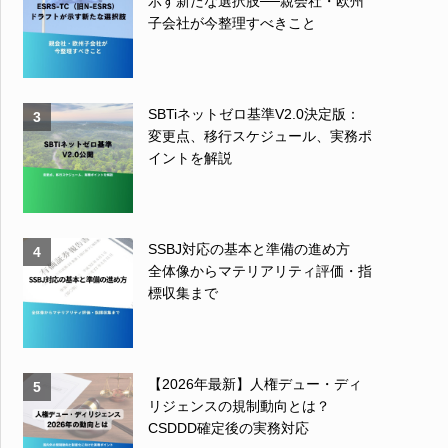
示す新たな選択肢──親会社・欧州
子会社が今整理すべきこと
SBTiネットゼロ基準V2.0決定版：
3
変更点、移行スケジュール、実務ポ
イントを解説
SSBJ対応の基本と準備の進め方
4
全体像からマテリアリティ評価・指
標収集まで
【2026年最新】人権デュー・ディ
5
リジェンスの規制動向とは？
CSDDD確定後の実務対応