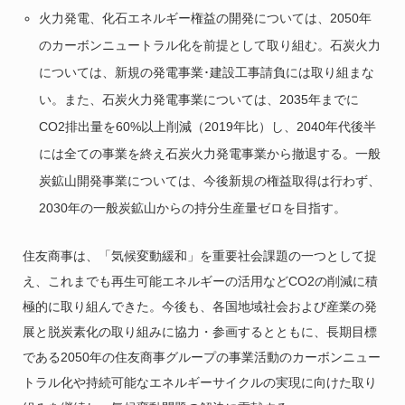
火力発電、化石エネルギー権益の開発については、2050年
のカーボンニュートラル化を前提として取り組む。石炭火力
については、新規の発電事業･建設工事請負には取り組まな
い。また、石炭火力発電事業については、2035年までに
CO2排出量を60%以上削減（2019年比）し、2040年代後半
には全ての事業を終え石炭火力発電事業から撤退する。一般
炭鉱山開発事業については、今後新規の権益取得は行わず、
2030年の一般炭鉱山からの持分生産量ゼロを目指す。
住友商事は、「気候変動緩和」を重要社会課題の一つとして捉
え、これまでも再生可能エネルギーの活用などCO2の削減に積
極的に取り組んできた。今後も、各国地域社会および産業の発
展と脱炭素化の取り組みに協力・参画するとともに、長期目標
である2050年の住友商事グループの事業活動のカーボンニュー
トラル化や持続可能なエネルギーサイクルの実現に向けた取り