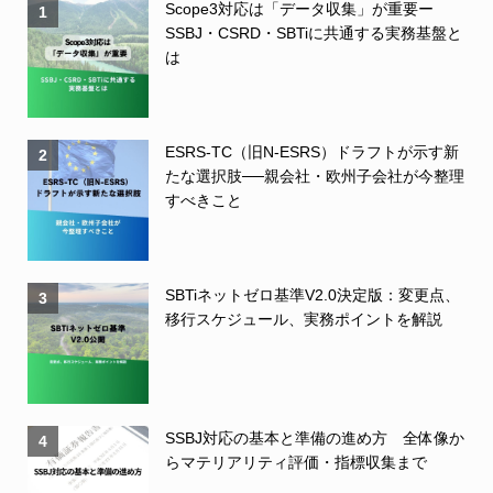
Scope3対応は「データ収集」が重要ー
1
SSBJ・CSRD・SBTiに共通する実務基盤と
は
ESRS-TC（旧N-ESRS）ドラフトが示す新
2
たな選択肢──親会社・欧州子会社が今整理
すべきこと
SBTiネットゼロ基準V2.0決定版：変更点、
3
移行スケジュール、実務ポイントを解説
SSBJ対応の基本と準備の進め方 全体像か
4
らマテリアリティ評価・指標収集まで