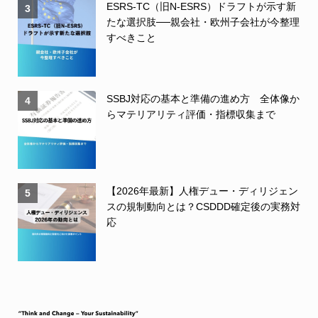
ESRS-TC（旧N-ESRS）ドラフトが示す新
3
たな選択肢──親会社・欧州子会社が今整理
すべきこと
SSBJ対応の基本と準備の進め方 全体像か
4
らマテリアリティ評価・指標収集まで
【2026年最新】人権デュー・ディリジェン
5
スの規制動向とは？CSDDD確定後の実務対
応