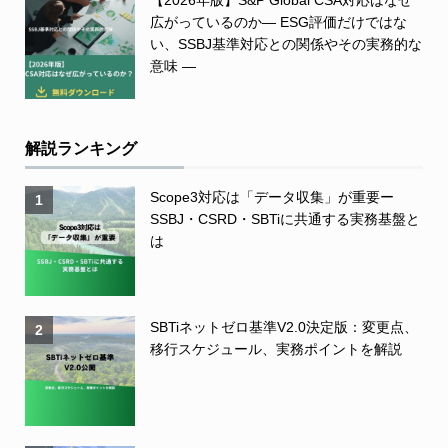
【2026年版】S&P Global CSA対応はなぜ
広がっているのか― ESG評価だけではな
い、SSBJ基準対応との関係やその実務的な
意味 ―
解説ランキング
Scope3対応は「データ収集」が重要ー
1
SSBJ・CSRD・SBTiに共通する実務基盤と
は
SBTiネットゼロ基準V2.0決定版：変更点、
2
移行スケジュール、実務ポイントを解説