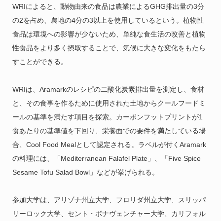
WRIによると、動物由来の食品は農業によるGHG排出量の3分
の2を占め、農地の4分の3以上を使用しているという。植物性
食品は環境への影響が少ないため、単純な食生活の改善と植物
性食品をより多く摂取することで、気候に大きな変化をもたら
すことができる。
WRIは、Aramarkのレシピの二酸化炭素排出量を測定し、食材
と、その食事を作るために使用された土地から
クールフードミ
ールの基準を満たす項目を探索。カーボンフットプリントが1
食あたりの基準値を下回り、栄養面での要件を満たしている場
合、Cool Food Mealとして認定される。ラベルが付くAramark
の料理には、「Mediterranean Falafel Plate」、「Five Spice
Sesame Tofu Salad Bowl」などが挙げられる。
参加大学は、アリゾナ州立大学、フロリダ州立大学、スリッパ
リーロック大学、セント・ボナヴェンチャー大学、カリフォル