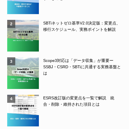
SBTiネットゼロ基準V2.0決定版：変更点、
2
移行スケジュール、実務ポイントを解説
Scope3対応は「データ収集」が重要ー
3
SSBJ・CSRD・SBTiに共通する実務基盤と
は
ESRS改訂版の変更点を一覧で解説 統
4
合・削除・維持された項目とは