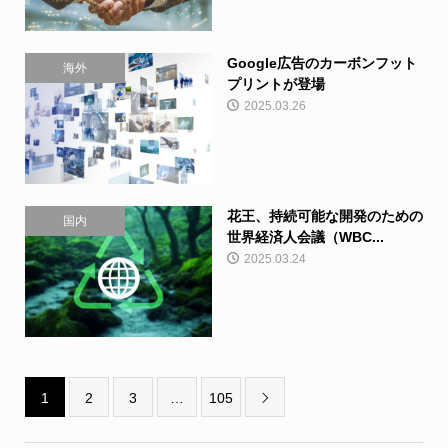
Google広告のカーボンフット
海外
プリントが登場
2025.03.26
花王、持続可能な開発のための
国内
世界経済人会議（WBC...
2025.03.24
1
2
3
…
105
