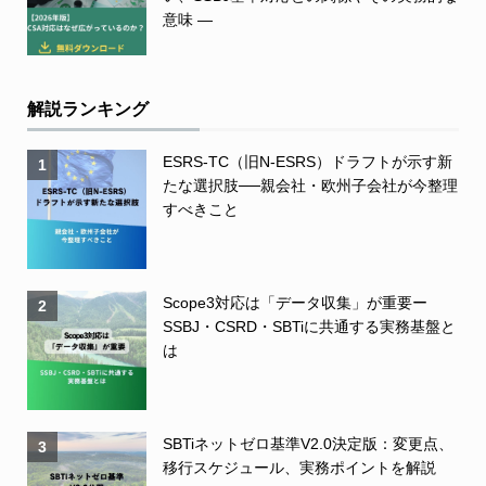
意味 ―
解説ランキング
ESRS-TC（旧N-ESRS）ドラフトが示す新
1
たな選択肢──親会社・欧州子会社が今整理
すべきこと
Scope3対応は「データ収集」が重要ー
2
SSBJ・CSRD・SBTiに共通する実務基盤と
は
SBTiネットゼロ基準V2.0決定版：変更点、
3
移行スケジュール、実務ポイントを解説