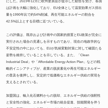
にした。2023年12月に欧州委員会が提示した勧告を受け、各国
は計画を大幅に強化しており、EU全体として温室効果ガス排出
量を1990年比で約54%削減、再生可能エネルギーの割合を
42.5%以上とする目標に近づいている。
この評価は、既存および計画中の国家的措置とEU政策が完全に
実行された場合の見通しを示すものであり、現在の地政学的な
不安定性の中においても、EUが気候変動対策に対して確固たる
姿勢を維持していることを示している。また、「Clean
Industrial Deal」や「Affordable Energy Action Plan」などの戦
略的イニシアティブが、産業の脱炭素化や再生可能エネルギー
の普及を後押しし、安定的で低価格なエネルギー供給の実現を
支えるとされている。
加盟国は、輸入化石燃料からの脱却、エネルギー供給の強靭性
と安全性の強化、エネルギー市場の統合促進、技能開発を伴う