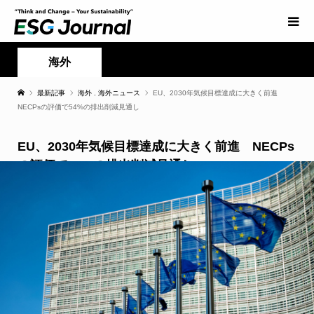
海外
最新記事
海外
,
海外ニュース
EU、2030年気候目標達成に大きく前進
NECPsの評価で54%の排出削減見通し
EU、2030年気候目標達成に大きく前進 NECPs
の評価で54%の排出削減見通し