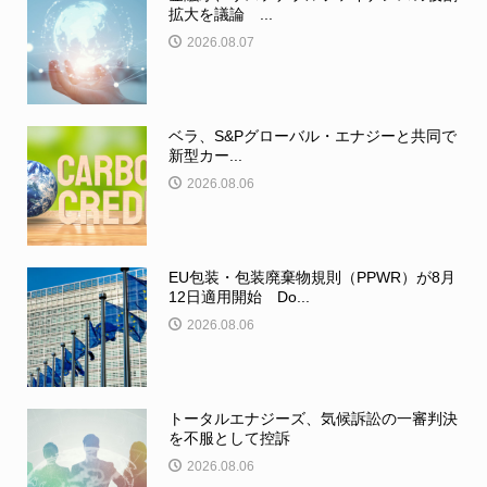
拡大を議論 ...
2026.08.07
ベラ、S&Pグローバル・エナジーと共同で
新型カー...
2026.08.06
EU包装・包装廃棄物規則（PPWR）が8月
12日適用開始 Do...
2026.08.06
トータルエナジーズ、気候訴訟の一審判決
を不服として控訴
2026.08.06