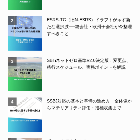
ESRS-TC（旧N-ESRS）ドラフトが示す新
2
たな選択肢──親会社・欧州子会社が今整理
すべきこと
SBTiネットゼロ基準V2.0決定版：変更点、
3
移行スケジュール、実務ポイントを解説
SSBJ対応の基本と準備の進め方 全体像か
4
らマテリアリティ評価・指標収集まで