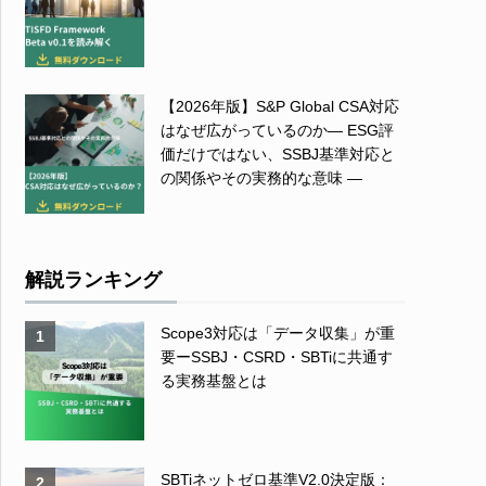
【2026年版】S&P Global CSA対応
はなぜ広がっているのか― ESG評
価だけではない、SSBJ基準対応と
の関係やその実務的な意味 ―
解説ランキング
Scope3対応は「データ収集」が重
1
要ーSSBJ・CSRD・SBTiに共通す
る実務基盤とは
SBTiネットゼロ基準V2.0決定版：
2