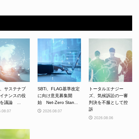
、サステナブ
SBTi、FLAG基準改定
トータルエナジー
イナンスの役
に向け意見募集開
ズ、気候訴訟の一審
を議論 ...
始 Net-Zero Stan...
判決を不服として控
訴
.08.07
2026.08.07
2026.08.06