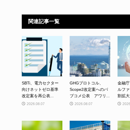
関連記事一覧
SBTi、電力セクター
GHGプロトコル、
金融庁
向けネットゼロ基準
Scope2改定案へのパ
ルファ
改定案を再公表...
ブコメ公表 アワリ...
割拡大
2026.08.07
2026.08.07
2026