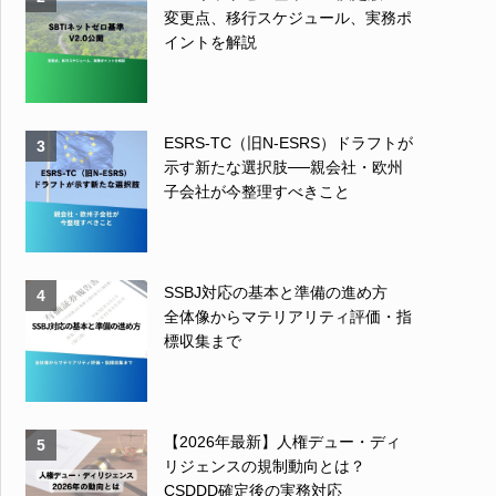
変更点、移行スケジュール、実務ポ
イントを解説
ESRS-TC（旧N-ESRS）ドラフトが
3
示す新たな選択肢──親会社・欧州
子会社が今整理すべきこと
SSBJ対応の基本と準備の進め方
4
全体像からマテリアリティ評価・指
標収集まで
【2026年最新】人権デュー・ディ
5
リジェンスの規制動向とは？
CSDDD確定後の実務対応