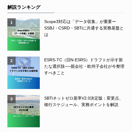
解説ランキング
Scope3対応は「データ収集」が重要ー
1
SSBJ・CSRD・SBTiに共通する実務基盤と
は
ESRS-TC（旧N-ESRS）ドラフトが示す新
2
たな選択肢──親会社・欧州子会社が今整理
すべきこと
SBTiネットゼロ基準V2.0決定版：変更点、
3
移行スケジュール、実務ポイントを解説