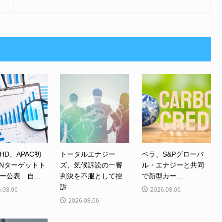
HD、APAC初
トータルエナジー
ベラ、S&Pグローバ
TNターゲットト
ズ、気候訴訟の一審
ル・エナジーと共同
ー公表 自...
判決を不服として控
で新型カー...
訴
.08.06
2026.08.06
2026.08.06