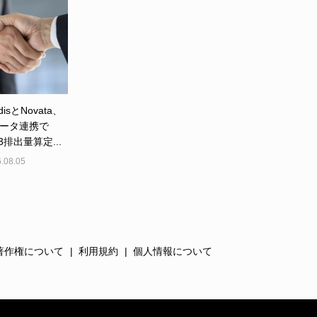
disとNovata、
ータ連携で
e3排出量算定...
.08.05
著作権について
利用規約
個人情報について