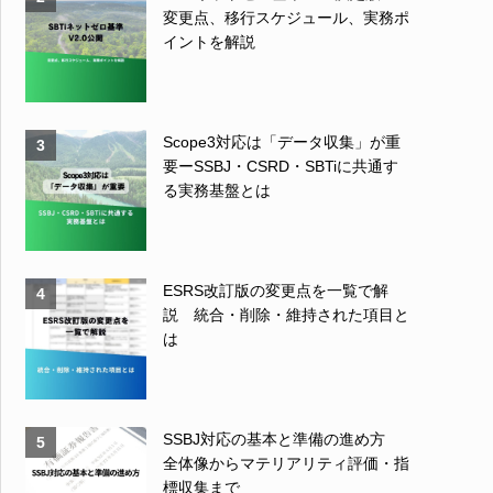
変更点、移行スケジュール、実務ポ
イントを解説
Scope3対応は「データ収集」が重
3
要ーSSBJ・CSRD・SBTiに共通す
る実務基盤とは
ESRS改訂版の変更点を一覧で解
4
説 統合・削除・維持された項目と
は
SSBJ対応の基本と準備の進め方
5
全体像からマテリアリティ評価・指
標収集まで