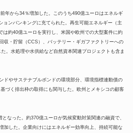
、前年から34％増加した。このうち490億ユーロはエネルギ
ションバンキングに充てられた。再生可能エネルギー（主
では約40億ユーロを実行し、米国や欧州での大型案件に約
回収・貯留（CCS）、バッテリー・ギガファクトリーへの
じた。水処理や水供給など自然資本関連プロジェクトも含ま
ボンドやサステナブルボンドの環境部分、環境指標連動債の
に基づく排出枠の取得にも関与した。欧州とメキシコの顧客
％増となった。約370億ユーロが気候変動対策関連の融資で、
％増加した。企業向けにはエネルギー効率向上、持続可能な