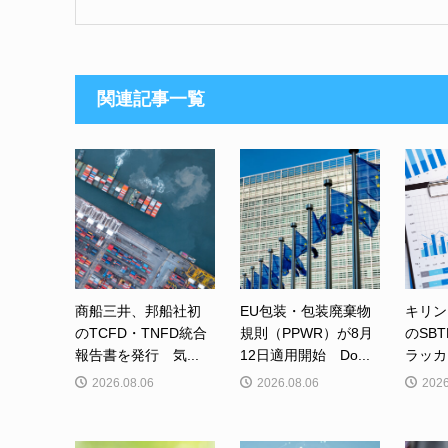
関連記事一覧
商船三井、邦船社初
EU包装・包装廃棄物
キリン
のTCFD・TNFD統合
規則（PPWR）が8月
のSB
報告書を発行 気...
12日適用開始 Do...
ラッカ
2026.08.06
2026.08.06
2026