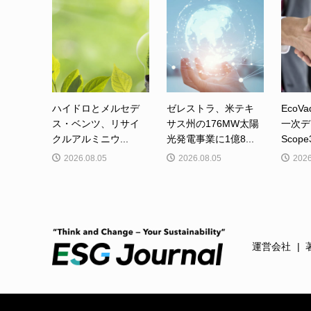
ハイドロとメルセデ
ゼレストラ、米テキ
EcoVa
ス・ベンツ、リサイ
サス州の176MW太陽
一次デ
クルアルミニウ...
光発電事業に1億8...
Scop
2026.08.05
2026.08.05
2026
運営会社