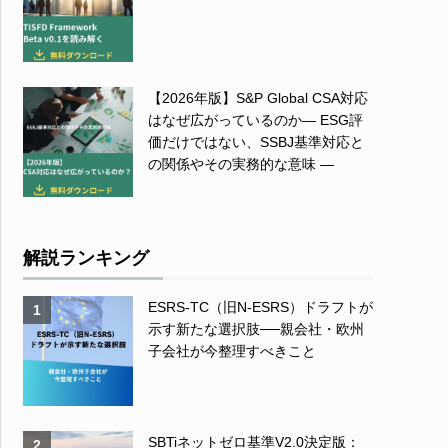
【2026年版】S&P Global CSA対応
はなぜ広がっているのか― ESG評
価だけではない、SSBJ基準対応と
の関係やその実務的な意味 ―
解説ランキング
ESRS-TC（旧N-ESRS）ドラフトが
1
示す新たな選択肢──親会社・欧州
子会社が今整理すべきこと
SBTiネットゼロ基準V2.0決定版：
2