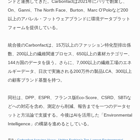
ンドと連携してきた。Carbonfactは2021年にパリで創業し、
On、Ganni、The North Face、Burton、Marc O’Poloなど200
以上のアパレル・フットウェアブランドに環境データプラット
フォームを提供している。
統合後のCarbonfactは、15万以上のファッション特化型排出係
数、200以上の繊維関連プロセス、650以上の素材カテゴリー、
144カ国のデータを扱う。さらに、7,000以上の繊維工場のエネ
ルギーデータ、日次で実施される200万件の製品LCA、300以上
の顧客ブランド基盤を持つ。
同社は、DPP、ESPR、フランス版Eco-Score、CSRD、SBTiな
どへの対応を含め、測定から削減、報告までを一つのデータセ
ットと方法論で支援する。今後はAIを活用した「Environmental
Intelligence」の構築を進めるとしている。
原文：
Carbonfact Acquires Vaayu, Uniting Fashion’s Two Largest Environmental