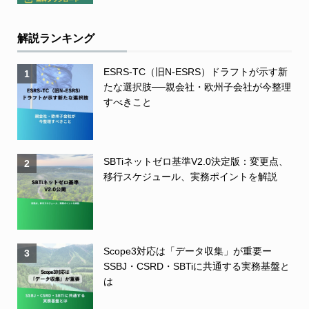
解説ランキング
ESRS-TC（旧N-ESRS）ドラフトが示す新
1
たな選択肢──親会社・欧州子会社が今整理
すべきこと
SBTiネットゼロ基準V2.0決定版：変更点、
2
移行スケジュール、実務ポイントを解説
Scope3対応は「データ収集」が重要ー
3
SSBJ・CSRD・SBTiに共通する実務基盤と
は