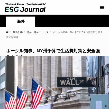
海外
最新記事
海外
,
海外ニュース
ホークル知事、NY州予算で生活費対策と安全
強化を前進
ホークル知事、NY州予算で生活費対策と安全強
化を前進