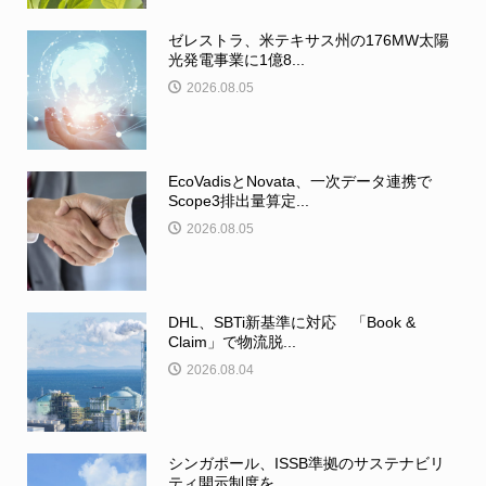
ゼレストラ、米テキサス州の176MW太陽
光発電事業に1億8...
2026.08.05
EcoVadisとNovata、一次データ連携で
Scope3排出量算定...
2026.08.05
DHL、SBTi新基準に対応 「Book &
Claim」で物流脱...
2026.08.04
シンガポール、ISSB準拠のサステナビリ
ティ開示制度を...