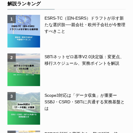
解説ランキング
ESRS-TC（旧N-ESRS）ドラフトが示す新
1
たな選択肢──親会社・欧州子会社が今整理
すべきこと
SBTiネットゼロ基準V2.0決定版：変更点、
2
移行スケジュール、実務ポイントを解説
Scope3対応は「データ収集」が重要ー
3
SSBJ・CSRD・SBTiに共通する実務基盤と
は