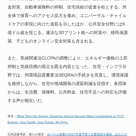
金対策、自動車保険料の抑制、住宅供給の促進を柱とする。州
全体で保育へのアクセス拡大を進め、ユニバーサル・チャイル
ドケアの実現に向けた道筋を示したほか、公共安全分野には9
億ドル超を投じる。違法な3Dプリント銃への対策や、移民保護
策、子どものオンライン安全対策も含まれる。
また、気候関連法CLCPAの調整により、エネルギー価格の上昇
抑制と気候目標の両立を図る内容となった。住宅・インフラ分
野では、州環境品質審査法SEQRAの手続きを見直し、環境保護
を維持しながら、住宅や地域開発の遅延削減を目指す。各団体
からは、生活費、保険料、公共料金、住宅不足への対応を評価
する声が相次いだ。
原文：
What They Are Saying: Governor Hochul Secures Major Investments in FY27
Budget: Your Family. Your Future. My Fight.
日本語参考訳：彼らの発言：
ホークル知事が2027年度予算で主要投資を確保：あなたの