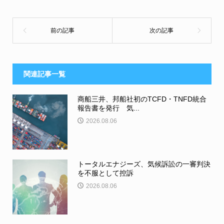
関連記事一覧
商船三井、邦船社初のTCFD・TNFD統合
報告書を発行 気...
2026.08.06
トータルエナジーズ、気候訴訟の一審判決
を不服として控訴
2026.08.06