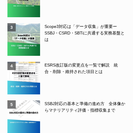
Scope3対応は「データ収集」が重要ー
3
SSBJ・CSRD・SBTiに共通する実務基盤と
は
ESRS改訂版の変更点を一覧で解説 統
4
合・削除・維持された項目とは
SSBJ対応の基本と準備の進め方 全体像か
5
らマテリアリティ評価・指標収集まで