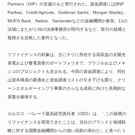
Partners（GIP）の支援のもと実行された。資金調達にはBNP
Paribas、Crédit Agricole、Goldman Sachs、Morgan Stanley、
MUFG Bank、Natixis、Santanderなどの金融機関が参加。11の
法域にまたがり26の法律事務所が関与するなど、取引の規模と
複雑さを反映した案件となった。
リファイナンスの対象は、主にチリに所在する高収益の太陽光
発電および蓄電資産のポートフォリオで、ブラジルおよびメキ
シコのプロジェクトも含まれる。今回の資金調達により、同社
は資本構成の最適化と資金調達コストの引き下げを図り、クリ
ーンエネルギーインフラ事業のさらなる成長に向けた長期的な
基盤を確保する。
カルロス・バレーラ最高経営責任者（CEO）は、「この規模の
リファイナンスを実現できたことは、当社のブランドと地域戦
略に対する国際金融機関からの強い信頼の表れだ」と述べたう