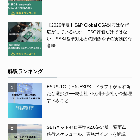
【2026年版】S&P Global CSA対応はなぜ
広がっているのか― ESG評価だけではな
い、SSBJ基準対応との関係やその実務的な
意味 ―
解説ランキング
ESRS-TC（旧N-ESRS）ドラフトが示す新
1
たな選択肢──親会社・欧州子会社が今整理
すべきこと
SBTiネットゼロ基準V2.0決定版：変更点、
2
移行スケジュール、実務ポイントを解説