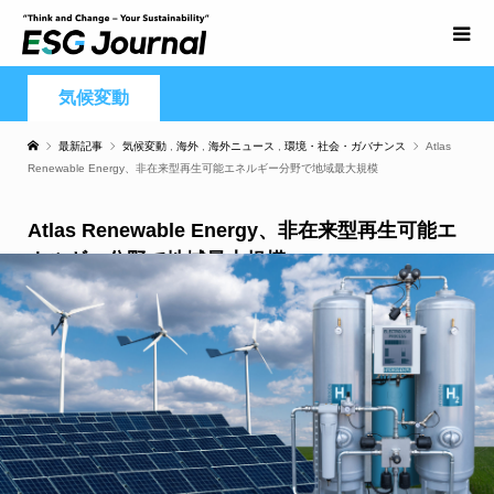
気候変動
最新記事
気候変動
,
海外
,
海外ニュース
,
環境・社会・ガバナンス
Atlas
Renewable Energy、非在来型再生可能エネルギー分野で地域最大規模
Atlas Renewable Energy、非在来型再生可能エ
ネルギー分野で地域最大規模