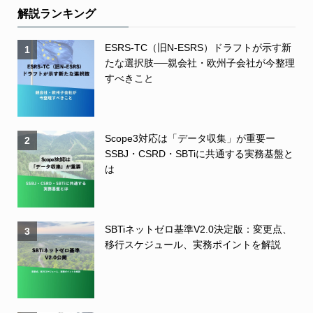
解説ランキング
ESRS-TC（旧N-ESRS）ドラフトが示す新
1
たな選択肢──親会社・欧州子会社が今整理
すべきこと
Scope3対応は「データ収集」が重要ー
2
SSBJ・CSRD・SBTiに共通する実務基盤と
は
SBTiネットゼロ基準V2.0決定版：変更点、
3
移行スケジュール、実務ポイントを解説