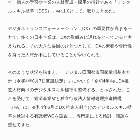
て、個人の学習や企業の人材育成・採用の指針である「デジタ
ルスキル標準（DSS）」ver.1.0として、取りまとめた。
デジタルトランスフォーメーション（DX）の重要性が高まる一
方で、多くの日本企業は、DXの取組みに遅れをとっていると考
えられる。その大きな要因のひとつとして、DXの素養や専門性
を持った人材が不足していることが挙げられる。
そのような状況を踏まえ、「デジタル田園都市国家構想基本方
針（令和4年6月7日閣議決定）」において「令和4年内にDX推
進人材向けのデジタルスキル標準を整備する」と示された。こ
れを受けて、経済産業省と独立行政法人情報処理推進機構
（IPA）は、令和4年6月にDX 推進人材向けのデジタルスキル標
準を検討する有識者WGを設置し、専門家による検討・議論を
重ねてきた。