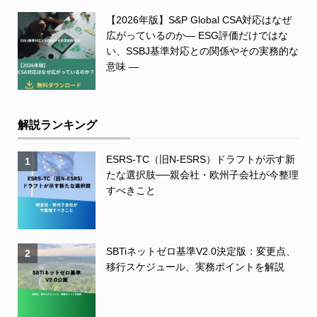
【2026年版】S&P Global CSA対応はなぜ
広がっているのか― ESG評価だけではな
い、SSBJ基準対応との関係やその実務的な
意味 ―
解説ランキング
ESRS-TC（旧N-ESRS）ドラフトが示す新
1
たな選択肢──親会社・欧州子会社が今整理
すべきこと
SBTiネットゼロ基準V2.0決定版：変更点、
2
移行スケジュール、実務ポイントを解説