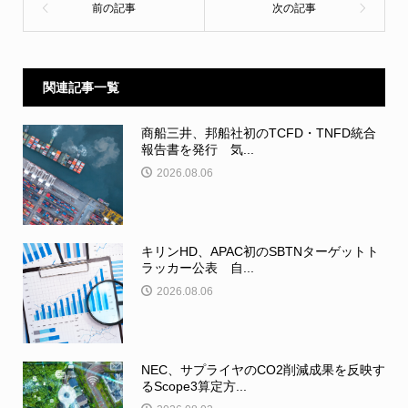
関連記事一覧
商船三井、邦船社初のTCFD・TNFD統合
報告書を発行 気...
2026.08.06
キリンHD、APAC初のSBTNターゲットト
ラッカー公表 自...
2026.08.06
NEC、サプライヤのCO2削減成果を反映す
るScope3算定方...