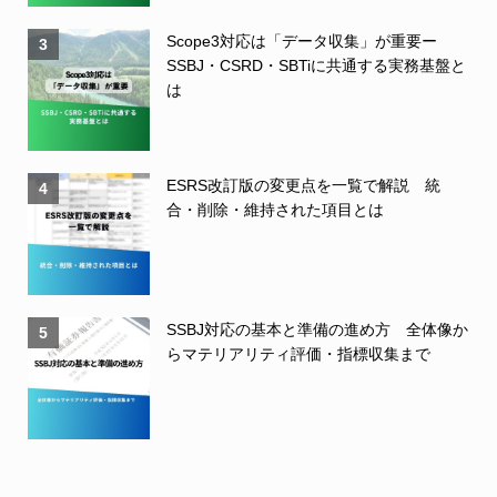
Scope3対応は「データ収集」が重要ー
3
SSBJ・CSRD・SBTiに共通する実務基盤と
は
ESRS改訂版の変更点を一覧で解説 統
4
合・削除・維持された項目とは
SSBJ対応の基本と準備の進め方 全体像か
5
らマテリアリティ評価・指標収集まで