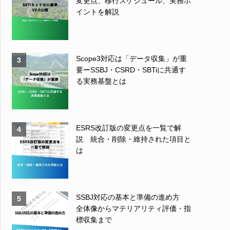
変更点、移行スケジュール、実務ポ
イントを解説
Scope3対応は「データ収集」が重
3
要ーSSBJ・CSRD・SBTiに共通す
る実務基盤とは
ESRS改訂版の変更点を一覧で解
4
説 統合・削除・維持された項目と
は
SSBJ対応の基本と準備の進め方
5
全体像からマテリアリティ評価・指
標収集まで