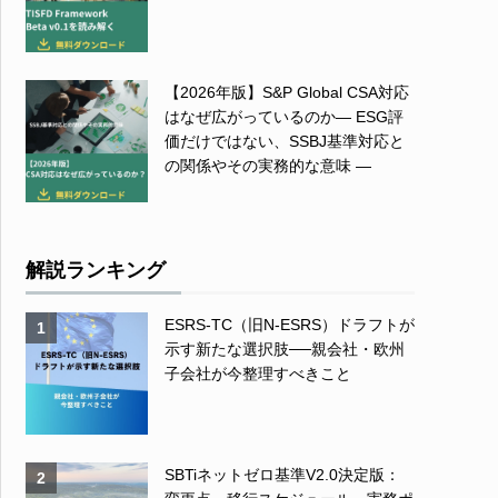
【2026年版】S&P Global CSA対応
はなぜ広がっているのか― ESG評
価だけではない、SSBJ基準対応と
の関係やその実務的な意味 ―
解説ランキング
ESRS-TC（旧N-ESRS）ドラフトが
1
示す新たな選択肢──親会社・欧州
子会社が今整理すべきこと
SBTiネットゼロ基準V2.0決定版：
2