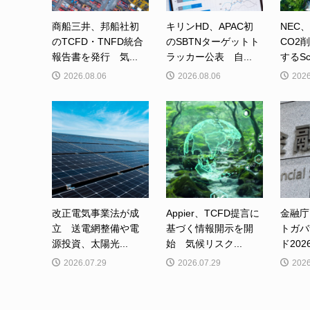
商船三井、邦船社初
キリンHD、APAC初
NEC
のTCFD・TNFD統合
のSBTNターゲットト
CO2
報告書を発行 気...
ラッカー公表 自...
するSc
2026.08.06
2026.08.06
2026
改正電気事業法が成
Appier、TCFD提言に
金融庁
立 送電網整備や電
基づく情報開示を開
トガバ
源投資、太陽光...
始 気候リスク...
ド202
2026.07.29
2026.07.29
2026