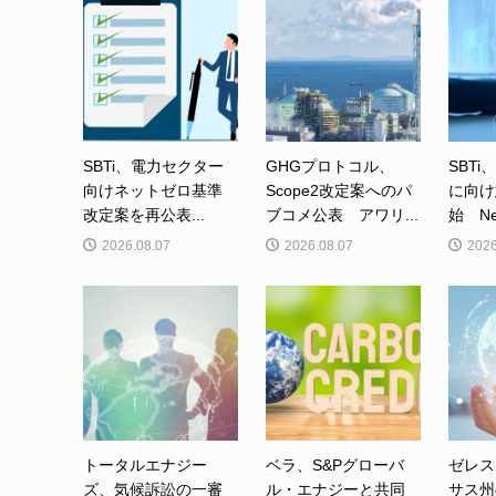
SBTi、電力セクター
GHGプロトコル、
SBTi
向けネットゼロ基準
Scope2改定案へのパ
に向け
改定案を再公表...
ブコメ公表 アワリ...
始 Net-
2026.08.07
2026.08.07
2026
トータルエナジー
ベラ、S&Pグローバ
ゼレス
ズ、気候訴訟の一審
ル・エナジーと共同
サス州