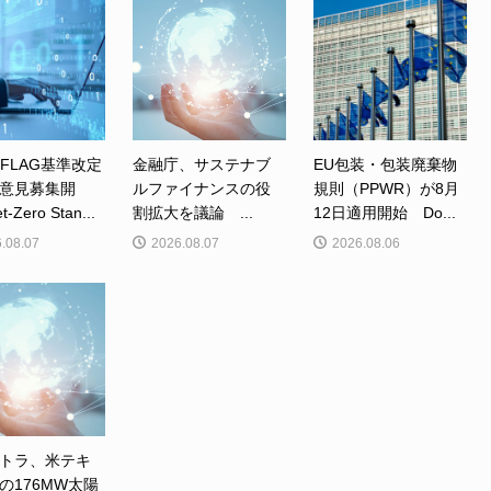
、FLAG基準改定
金融庁、サステナブ
EU包装・包装廃棄物
意見募集開
ルファイナンスの役
規則（PPWR）が8月
Zero Stan...
割拡大を議論 ...
12日適用開始 Do...
.08.07
2026.08.07
2026.08.06
トラ、米テキ
の176MW太陽