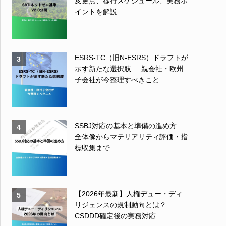
変更点、移行スケジュール、実務ポ
イントを解説
ESRS-TC（旧N-ESRS）ドラフトが
3
示す新たな選択肢──親会社・欧州
子会社が今整理すべきこと
SSBJ対応の基本と準備の進め方
4
全体像からマテリアリティ評価・指
標収集まで
【2026年最新】人権デュー・ディ
5
リジェンスの規制動向とは？
CSDDD確定後の実務対応