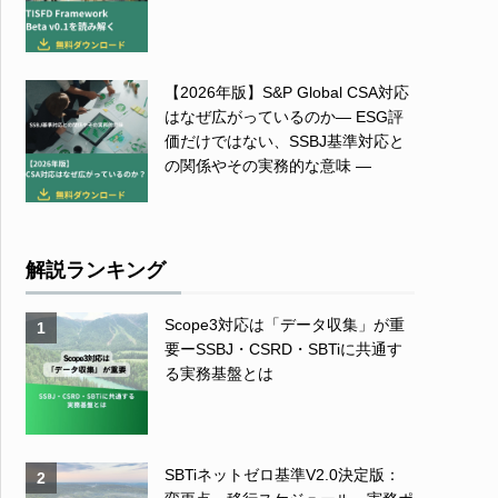
【2026年版】S&P Global CSA対応
はなぜ広がっているのか― ESG評
価だけではない、SSBJ基準対応と
の関係やその実務的な意味 ―
解説ランキング
Scope3対応は「データ収集」が重
1
要ーSSBJ・CSRD・SBTiに共通す
る実務基盤とは
SBTiネットゼロ基準V2.0決定版：
2