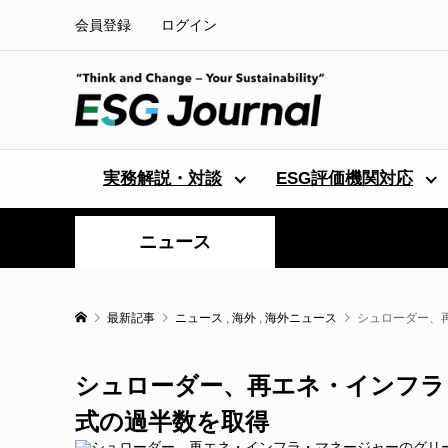
会員登録
ログイン
実務解説・対談
ESG評価機関対応
ニュース
最新記事
ニュース
,
海外
,
海外ニュース
シュローダー、
シュローダー、再エネ・インフラ
式の過半数を取得