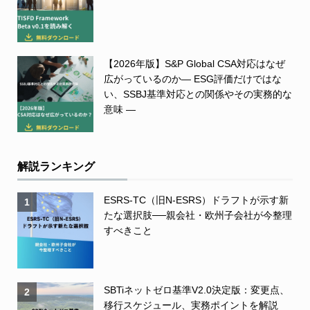
【2026年版】S&P Global CSA対応はなぜ
広がっているのか― ESG評価だけではな
い、SSBJ基準対応との関係やその実務的な
意味 ―
解説ランキング
ESRS-TC（旧N-ESRS）ドラフトが示す新
1
たな選択肢──親会社・欧州子会社が今整理
すべきこと
SBTiネットゼロ基準V2.0決定版：変更点、
2
移行スケジュール、実務ポイントを解説