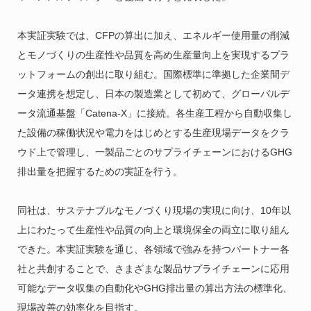
本実証実験では、CFPの算出に加え、エネルギー使用量の削減
とモノづくりの生産性や品質を高め生産量向上を実現するプラ
ットフォームの創出に取り組む。国際標準に準拠した企業間デ
ータ連携を想定し、日本の製造業として初めて、グローバルデ
ータ流通基盤「Catena-X」に接続。各生産工程から自動収集し
た設備の稼働状況や電力をはじめとする生産現場データをクラ
ウド上で管理し、一製品ごとのサプライチェーンにおけるGHG
排出量を把握するための実証を行う。
同社は、サステナブルなモノづくり現場の実現に向け、10年以
上にわたって生産性や品質の向上と環境保全の両立に取り組ん
できた。本実証実験を通じ、各領域で強みを持つパートナー各
社と共創することで、さまざまな製品サプライチェーンに応用
可能なデータ収集の自動化やGHG排出量の算出方法の標準化、
現場改善の効率化を目指す。