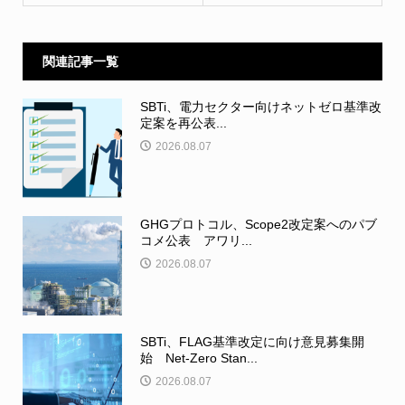
関連記事一覧
SBTi、電力セクター向けネットゼロ基準改
定案を再公表...
2026.08.07
GHGプロトコル、Scope2改定案へのパブ
コメ公表 アワリ...
2026.08.07
SBTi、FLAG基準改定に向け意見募集開
始 Net-Zero Stan...
2026.08.07