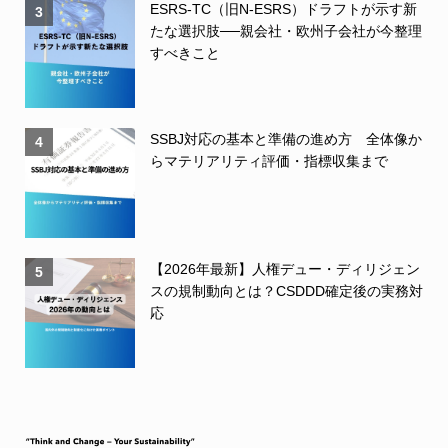
ESRS-TC（旧N-ESRS）ドラフトが示す新
3
たな選択肢──親会社・欧州子会社が今整理
すべきこと
SSBJ対応の基本と準備の進め方 全体像か
4
らマテリアリティ評価・指標収集まで
【2026年最新】人権デュー・ディリジェン
5
スの規制動向とは？CSDDD確定後の実務対
応