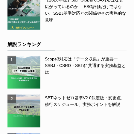
【2026年版】S&P Global CSA対応はなぜ
広がっているのか― ESG評価だけではな
い、SSBJ基準対応との関係やその実務的な
意味 ―
解説ランキング
Scope3対応は「データ収集」が重要ー
1
SSBJ・CSRD・SBTiに共通する実務基盤と
は
SBTiネットゼロ基準V2.0決定版：変更点、
2
移行スケジュール、実務ポイントを解説