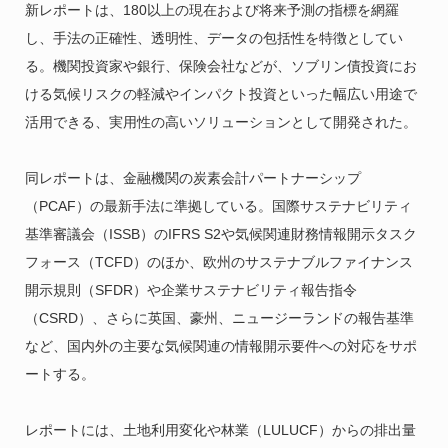
新レポートは、180以上の現在および将来予測の指標を網羅
し、手法の正確性、透明性、データの包括性を特徴としてい
る。機関投資家や銀行、保険会社などが、ソブリン債投資にお
ける気候リスクの軽減やインパクト投資といった幅広い用途で
活用できる、実用性の高いソリューションとして開発された。
同レポートは、金融機関の炭素会計パートナーシップ
（PCAF）の最新手法に準拠している。国際サステナビリティ
基準審議会（ISSB）のIFRS S2や気候関連財務情報開示タスク
フォース（TCFD）のほか、欧州のサステナブルファイナンス
開示規則（SFDR）や企業サステナビリティ報告指令
（CSRD）、さらに英国、豪州、ニュージーランドの報告基準
など、国内外の主要な気候関連の情報開示要件への対応をサポ
ートする。
レポートには、土地利用変化や林業（LULUCF）からの排出量