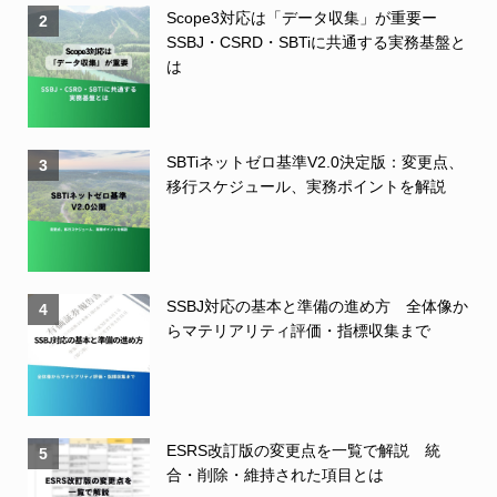
Scope3対応は「データ収集」が重要ー
2
SSBJ・CSRD・SBTiに共通する実務基盤と
は
SBTiネットゼロ基準V2.0決定版：変更点、
3
移行スケジュール、実務ポイントを解説
SSBJ対応の基本と準備の進め方 全体像か
4
らマテリアリティ評価・指標収集まで
ESRS改訂版の変更点を一覧で解説 統
5
合・削除・維持された項目とは